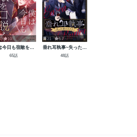
2
10
21
5.7
は今日も宿敵を口
垂れ耳執事~失った愛
説く
のカタチ~
65話
48話