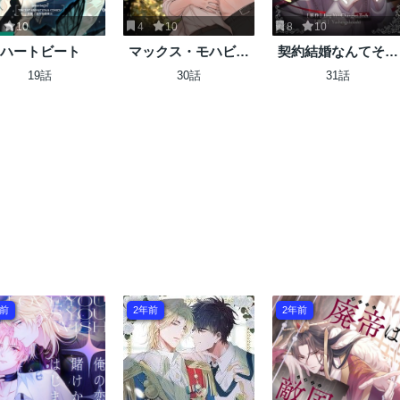
10
4
10
8
10
ハートビート
マックス・モハビ事
契約結婚なんてそん
件簿
なもん
19話
30話
31話
年前
2年前
2年前