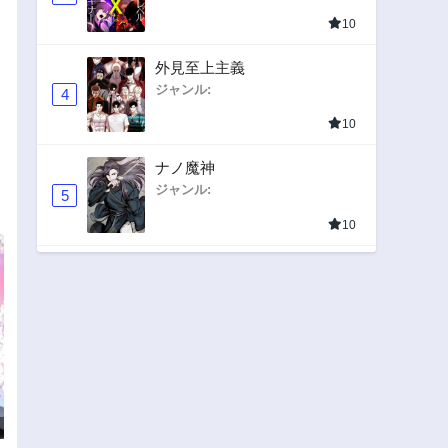
10
外見至上主義
ジャンル:
4
10
ナノ魔神
ジャンル:
5
10