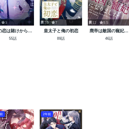
3
20
7
12
5.5
の恋は賭けからは
皇太子と俺の初恋
廃帝は敵国の寵妃に
じまる
なりました
55話
89話
46話
年前
2年前