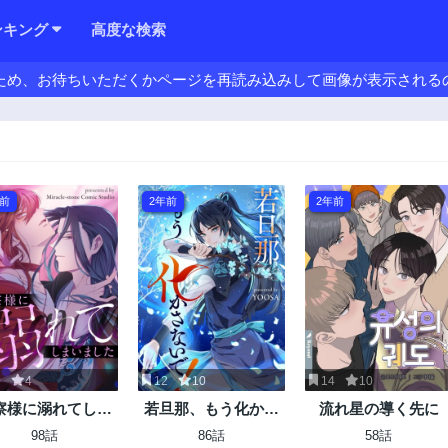
ンキング
高度な検索
ため、お待ちいただくかページを再読み込みして画像が表示される
年前
2年前
2年前
0
4
12
10
14
10
察様に溺れてしま
若旦那、もう化かさ
流れ星の導く先に
いました
ないで！
98話
86話
58話