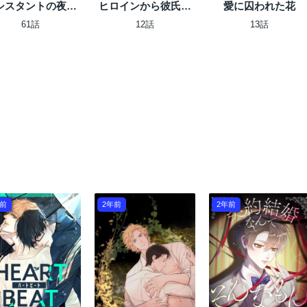
シスタントの夜の
ヒロインから彼氏を
愛に囚われた花
顔
奪います！
61話
12話
13話
年前
2年前
2年前