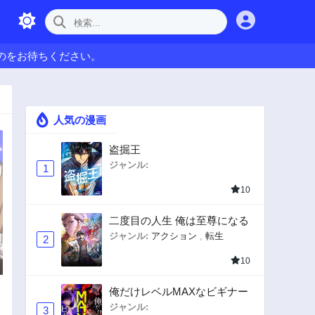
のをお待ちください。
人気の漫画
盗掘王
ジャンル:
1
10
二度目の人生 俺は至尊になる
ジャンル:
アクション
,
転生
2
10
俺だけレベルMAXなビギナー
ジャンル:
3