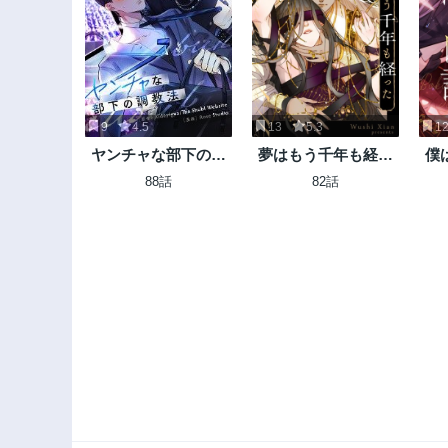
9
4.5
13
5.3
1
ヤンチャな部下の調
夢はもう千年も経っ
僕
教法
た
88話
82話