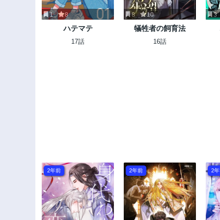
1
8
8
10
3
ハテマテ
犠牲者の飼育法
17話
16話
2年前
2年前
2