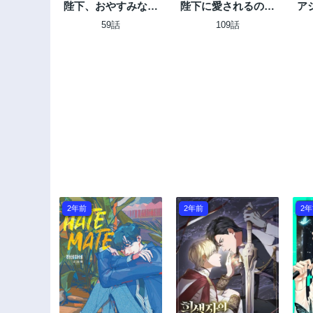
陛下、おやすみなさ
陛下に愛されるのは
ア
い
難しい
59話
109話
2年前
2年前
2