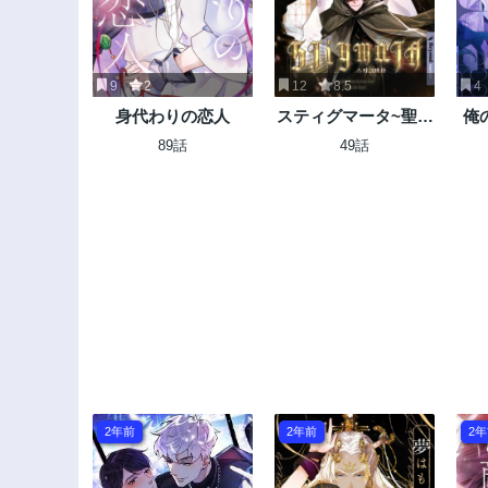
9
2
12
8.5
4
身代わりの恋人
スティグマータ~聖痕
俺
~
89話
49話
2年前
2年前
2