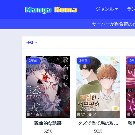
ジャンル
ラ
サーバーが過負荷の
-BL-
2年前
2年前
2
9
6
37
10
1
致命的な誘惑
クズで当て馬の攻め
監
キャラになりました
62話
50話