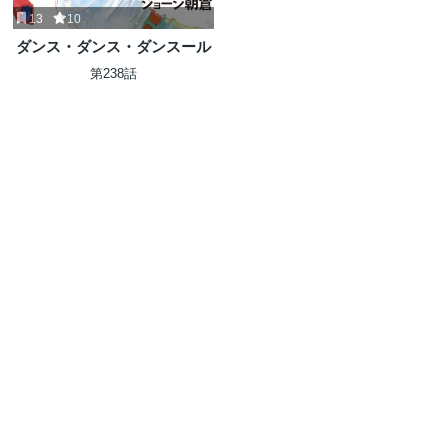
13
10
ダンス・ダンス・ダンスール
第238話