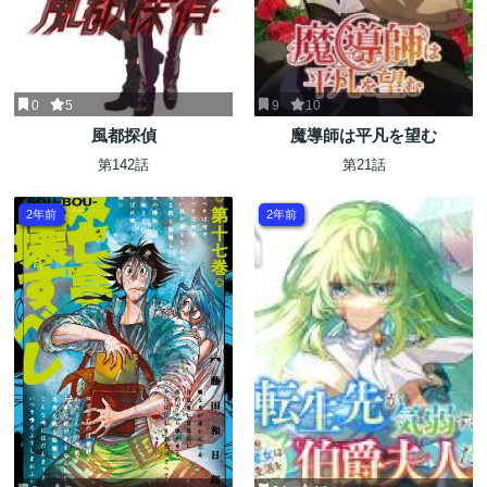
0
5
9
10
風都探偵
魔導師は平凡を望む
第142話
第21話
2年前
2年前