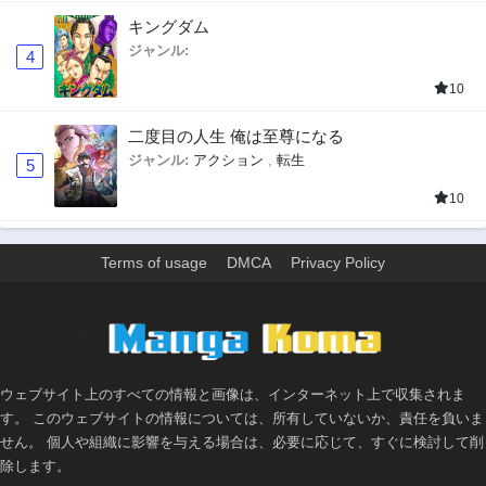
キングダム
ジャンル:
4
10
二度目の人生 俺は至尊になる
ジャンル:
アクション
,
転生
5
10
Terms of usage
DMCA
Privacy Policy
>
ウェブサイト上のすべての情報と画像は、インターネット上で収集されま
す。 このウェブサイトの情報については、所有していないか、責任を負いま
せん。 個人や組織に影響を与える場合は、必要に応じて、すぐに検討して削
除します。