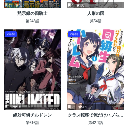
49
5.7
4
10
黙示録の四騎士
人形の国
第248話
第54話
2年前
2年前
3
10
25
4.5
絶対可憐チルドレン
クラス転移で俺だけハブられ
たので、同級生ハーレム作る
第616話
第42.1話
ことにした