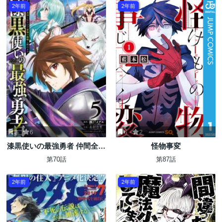
2年前
2年前
3
6
6
2
漆黒使いの最強勇者 仲間全員
怪物事変
に裏切られたので最強の魔物
第70話
第87話
と組みます
2年前
2年前