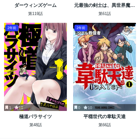
ダーウィンズゲーム
元最強の剣士は、異世界魔法
に憧れる
第119話
第61話
2年前
2年前
1
10
0
10
極道パラサイツ
平穏世代の韋駄天達
第48話
第66話