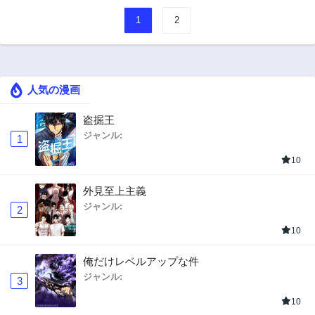
1
2
人気の漫画
盗掘王
ジャンル:
1
10
外見至上主義
ジャンル:
2
10
俺だけレベルアップな件
ジャンル:
3
10