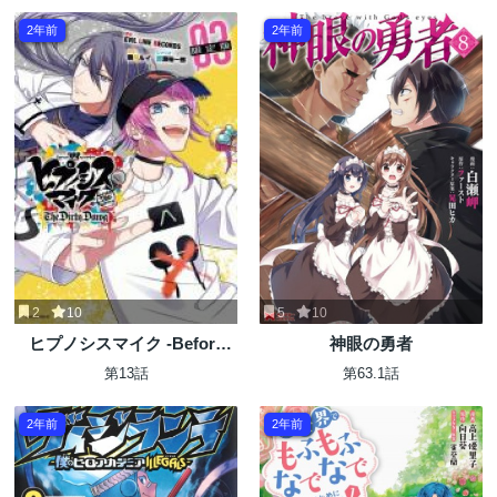
2年前
2年前
2
10
5
10
ヒプノシスマイク -Before
神眼の勇者
The Battle- The Dirty Dawg
第13話
第63.1話
2年前
2年前