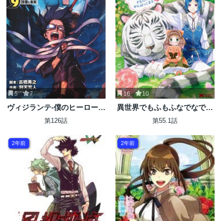
5
7
16
10
ヴィジランテ-僕のヒーローア
異世界でもふもふなでなです
カデミア ILLEGALS-
るためにがんばってます。
第126話
第55.1話
2年前
2年前