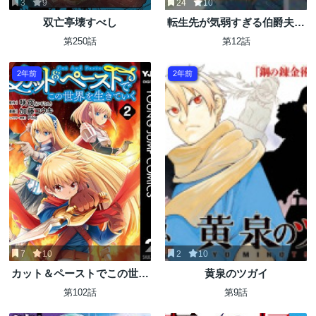
3
9
24
10
双亡亭壊すべし
転生先が気弱すぎる伯爵夫人
だった～前世最強魔女は快適
第250話
第12話
生活を送りたい～
2年前
2年前
7
10
2
10
カット＆ペーストでこの世界
黄泉のツガイ
を生きていく
第102話
第9話