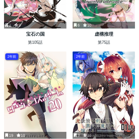
2
9
6
10
宝石の国
虚構推理
第105話
第75話
2年前
2年前
19
10
7
10