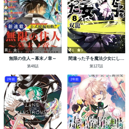
3
8
6
9
無限の住人～幕末ノ章～
間違った子を魔法少女にして
しまった
第48話
第127話
2年前
2年前