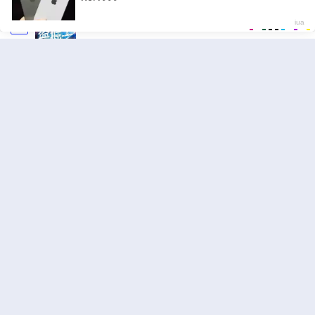
盗掘王
ジャンル:
1
10
外見至上主義
ジャンル:
2
10
キングダム
ジャンル:
3
10
二度目の人生 俺は至尊になる
ジャンル:
アクション
,
転生
4
10
ナノ魔神
ジャンル:
5