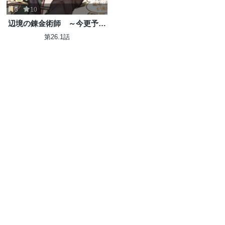
3
10
辺境の錬金術師 ～今更予算
ゼロの職場に戻るとかもう無
第26.1話
理～