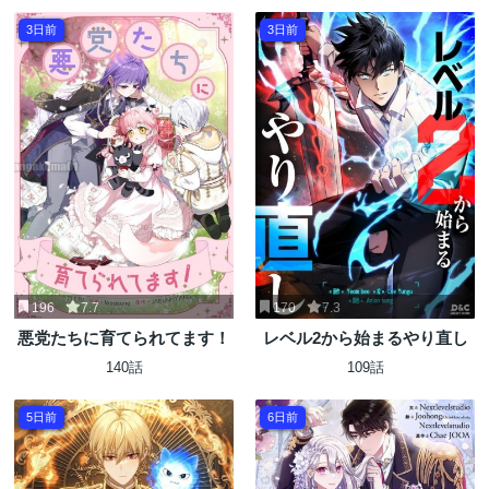
3日前
3日前
196
7.7
170
7.3
悪党たちに育てられてます！
レベル2から始まるやり直し
140話
109話
5日前
6日前