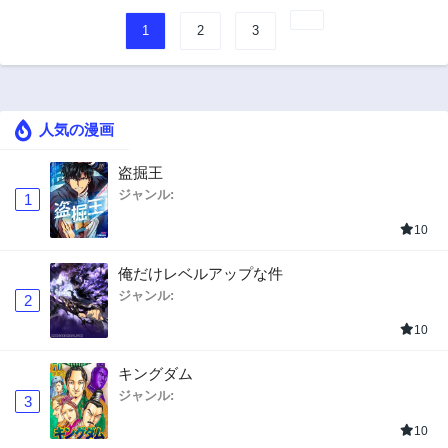
1
2
3
人気の漫画
盗掘王
ジャンル:
1
10
俺だけレベルアップな件
ジャンル:
2
10
キングダム
ジャンル:
3
10