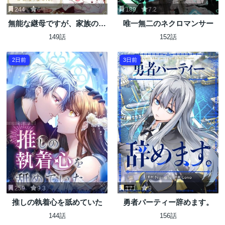
244
6
189
7.2
無能な継母ですが、家族の溺
唯一無二のネクロマンサー
愛が止まりません！
149話
152話
2日前
3日前
259
9.3
171
9
推しの執着心を舐めていた
勇者パーティー辞めます。
144話
156話