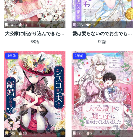
141
10
235
9.5
大公家に転がり込んできた聖
愛は要らないのでお金でも稼
女様
ごうと思います
68話
99話
1年前
1年前
148
10
234
8