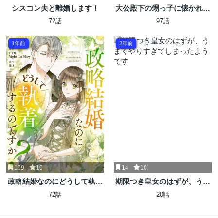
シスコン夫と離婚します！
大公殿下の甥っ子に懐かれて
しまいました
72話
97話
1年前
2年前
199
10
14
10
政略結婚なのにどうして執着
期限つき皇女のはずが、うま
するのですか？
くやりすぎてしまったようで
72話
20話
す