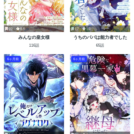
92
9.5
17
10
みんなの皇女様
うちのパパは能力者でした
116話
65話
6ヶ月前
6ヶ月前