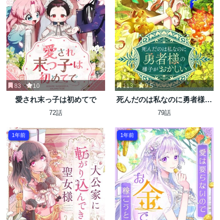
83
10
113
9.5
愛され末っ子は初めてで
死んだのは私なのに勇者様の
様子がおかしい
72話
79話
1年前
1年前