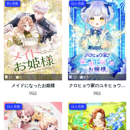
8ヶ月前
11ヶ月前
12
6
32
8.5
メイドになったお姫様
クロヒョウ家のユキヒョウお
嬢様
55話
39話
11ヶ月前
11ヶ月前