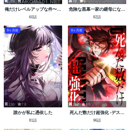
106
7.7
79
6
俺だけレベルアップな件〜ラ
危険な黒幕一家の継母になっ
グナロク〜
た
60話
82話
8ヶ月前
8ヶ月前
130
7.8
132
6.5
誰かが私に憑依した
死んだ数だけ超強化 -デスペ
ナルティ-
81話
96話