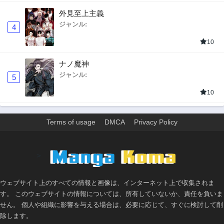
外見至上主義
ジャンル:
4
10
ナノ魔神
ジャンル:
5
10
Terms of usage
DMCA
Privacy Policy
>
ウェブサイト上のすべての情報と画像は、インターネット上で収集されま
す。 このウェブサイトの情報については、所有していないか、責任を負いま
せん。 個人や組織に影響を与える場合は、必要に応じて、すぐに検討して削
除します。