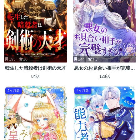
195
10
244
7.3
転生した暗殺者は剣術の天才
悪女のお見合い相手が完璧す
ぎる
84話
128話
2ヶ月前
4ヶ月前