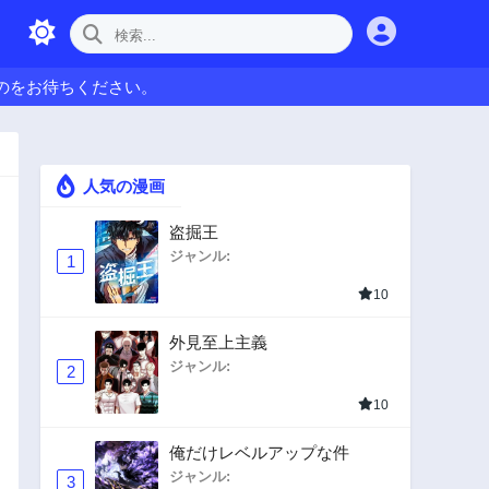
のをお待ちください。
人気の漫画
盗掘王
ジャンル:
1
10
外見至上主義
ジャンル:
2
10
俺だけレベルアップな件
ジャンル:
3