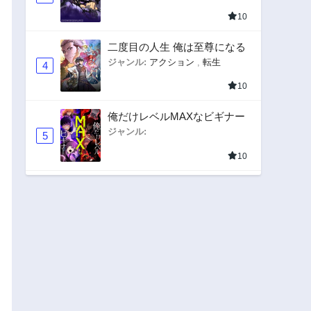
10
二度目の人生 俺は至尊になる
ジャンル:
アクション
,
転生
4
10
俺だけレベルMAXなビギナー
ジャンル:
5
10