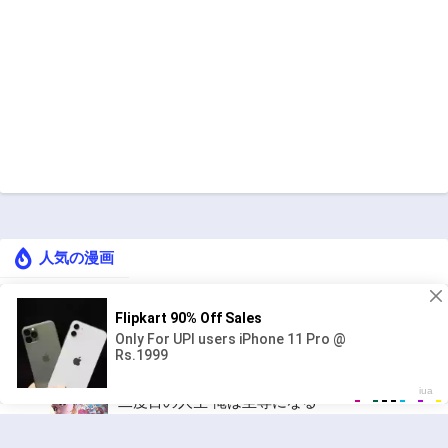
人気の漫画
盗掘王
ジャンル:
1
10
二度目の人生 俺は至尊になる
ジャンル:
アクション
,
転生
2