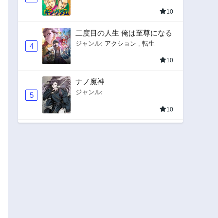
10
二度目の人生 俺は至尊になる
ジャンル:
アクション
,
転生
4
10
ナノ魔神
ジャンル:
5
10