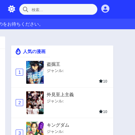
のをお待ちください。
人気の漫画
盗掘王
ジャンル:
1
10
外見至上主義
ジャンル:
2
10
キングダム
ジャンル:
3