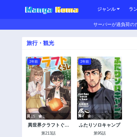
ジャンル
ラ
サーバーが過負荷の
旅行・観光
2年前
2年前
15
3
4
6
異世界クラフトぐら
ふたりソロキャンプ
し
第213話
第95話