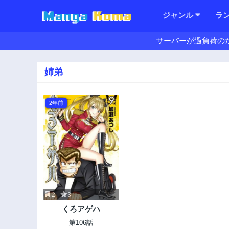
ジャンル
ラ
サーバーが過負荷の
姉弟
2年前
2
3
くろアゲハ
第106話