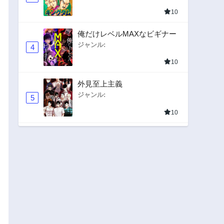
10
俺だけレベルMAXなビギナー
ジャンル:
4
10
外見至上主義
ジャンル:
5
10