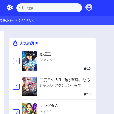
のをお待ちください。
人気の漫画
盗掘王
ジャンル:
1
10
二度目の人生 俺は至尊になる
ジャンル:
アクション
,
転生
2
10
キングダム
ジャンル:
3