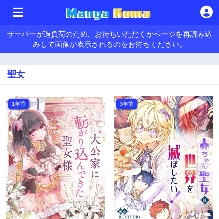
サーバーが過負荷のため、お待ちいただくかページを再読み込
みして画像が表示されるのをお待ちください。
聖女
1年前
3年前