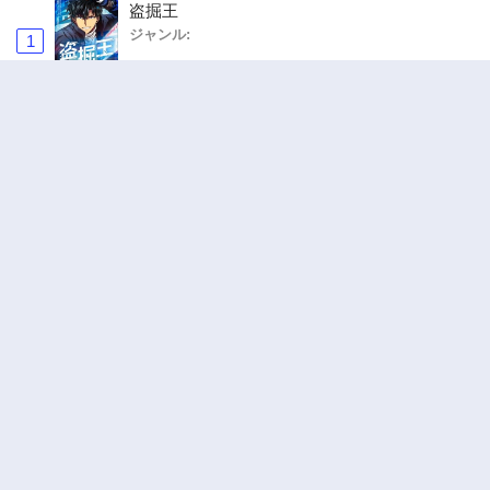
盗掘王
ジャンル:
1
10
二度目の人生 俺は至尊になる
ジャンル:
アクション
,
転生
2
10
キングダム
ジャンル:
3
10
俺だけレベルMAXなビギナー
ジャンル:
4
10
外見至上主義
ジャンル:
5