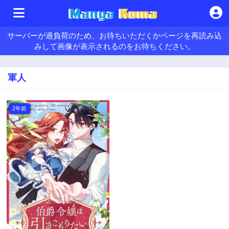
サーバーが過負荷のため、お待ちいただくかページを再読み込
みして画像が表示されるのをお待ちください。
軍人
2年前