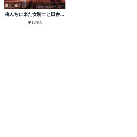
4
8
俺んちに来た女騎士と田舎暮
らしすることになった件
第124話