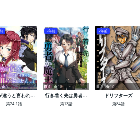
年前
2年前
2年前
9
4
10
2
10
が違うと言われて
行き着く先は勇者か
ドリフターズ
、今更もう知りま
魔王か 元・廃プレ
第24.1話
第13話
第84話
んよ ～婚約破棄さ
イヤーが征く異世界
た公爵令嬢は第七
攻略記
子に溺愛される～