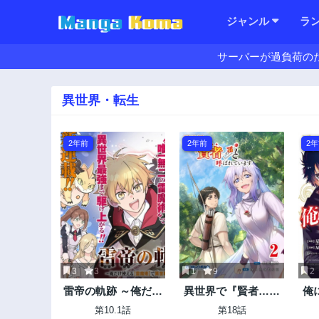
ジャンル
ラ
サーバーが過負荷の
異世界・転生
2年前
2年前
2
3
3
1
9
2
雷帝の軌跡 ～俺だけ
異世界で『賢者……
俺
使える【雷魔術】で
の石』と呼ばれてい
第10.1話
第18話