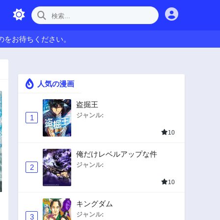
のをお待ちください。
人気の漫画
盗掘王
ジャンル:
1
10
俺だけレベルアップな件
ジャンル:
2
10
キングダム
ジャンル:
3