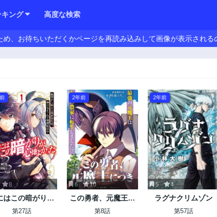
ンキング
高度な検索
ため、お待ちいただくかページを再読み込みして画像が表示される
年前
2年前
2年前
8
6
10
5
4
にはこの暗がりが
この勇者、元魔王に
ラグナクリムゾン
心地よかった
つき
第27話
第8話
第57話