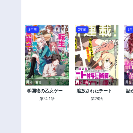
2年前
2年前
2
4
9
7
7
8
学園物の乙女ゲーム
追放されたチート付
話
の世界に転生したけ
与魔術師は気ままな
も
第24.1話
第28話
ど、チート持ちの背
セカンドライフを謳
せ
景男子生徒だったよ
歌する。
れ
うです。
王