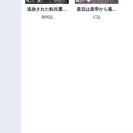
29
5
58
7
追放された転生重騎
皇后は皇帝から逃れ
士はゲーム知識で無
たい
第80話
17話
双する