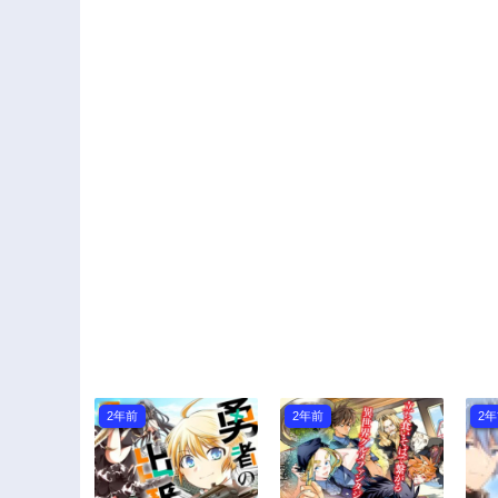
異世界最強に！～
ます
2年前
2年前
2