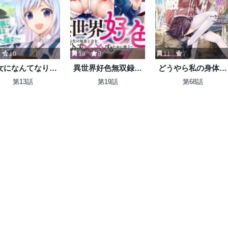
10
16
8
11
7
女になんてなりま
異世界好色無双録〜
どうやら私の身体は
んっ！～ちびっこ
異世界転生の知恵と
完全無敵のようです
第13話
第19話
第68話
平穏に暮らしたい
力を、ただひたすら
ね
は規格外スキルを
するために使う〜
ひた隠す～