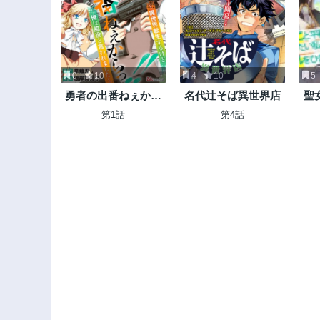
0
10
4
10
5
勇者の出番ねぇから
名代辻そば異世界店
聖
っ!! ～異世界転生す
せ
第1話
第4話
るけど俺は脇役と言
と
われました～
私