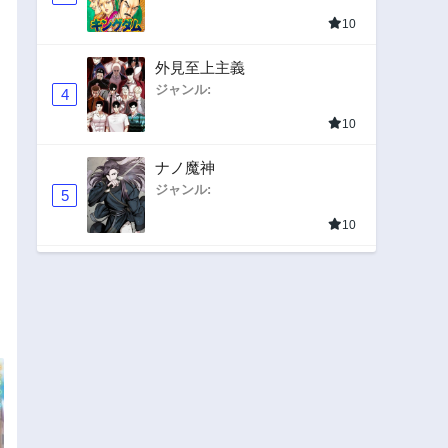
10
外見至上主義
ジャンル:
4
10
ナノ魔神
ジャンル:
5
10