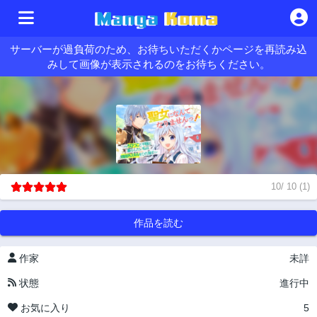
サーバーが過負荷のため、お待ちいただくかページを再読み込
みして画像が表示されるのをお待ちください。
10
/
10
(
1
)
作品を読む
作家
未詳
状態
進行中
お気に入り
5