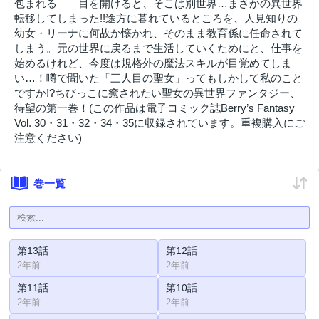
包まれる――目を開けると、そこは別世界…まさかの異世界
転移してしまった!!途方に暮れているところを、人見知りの
幼女・リーナに何故か懐かれ、そのまま教育係に任命されて
しまう。元の世界に戻るまで生活していくためにと、仕事を
始めるけれど、今度は規格外の魔法スキルが目覚めてしま
い…！噂で聞いた「三人目の聖女」ってもしかして私のこと
ですか!?ちびっこに癒されたい聖女の異世界ファンタジー、
待望の第一巻！(この作品は電子コミック誌Berry’s Fantasy
Vol. 30・31・32・34・35に収録されています。重複購入にご
注意ください)
巻一覧
第13話
第12話
2年前
2年前
第11話
第10話
2年前
2年前