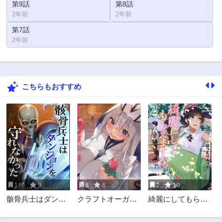
第9話
第8話
2年前
2年前
第7話
2年前
こちらもおすすめ
140
9
8
6
2
10
骸骨兵士はダンジ
クラフトオーガズ
綺麗にしてもらえ
ョンを守れなかっ
ム
ますか。
た