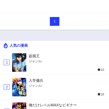
1
人気の漫画
盗掘王
ジャンル:
1
10
入学傭兵
ジャンル:
2
10
俺だけレベルMAXなビギナー