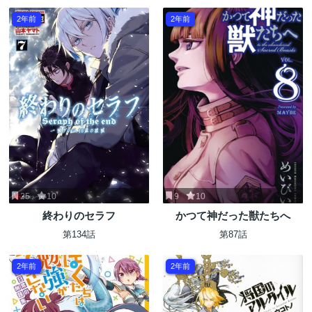
2年前
2年前
25
10
9
10
終わりのセラフ
かつて神だった獣たちへ
第134話
第87話
2年前
2年前