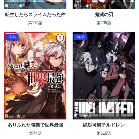
118
5
64
10
転生したらスライムだった件
鬼滅の刃
第119話
第205話
2年前
2年前
21
10
3
10
ありふれた職業で世界最強
絶対可憐チルドレン
第74話
第616話