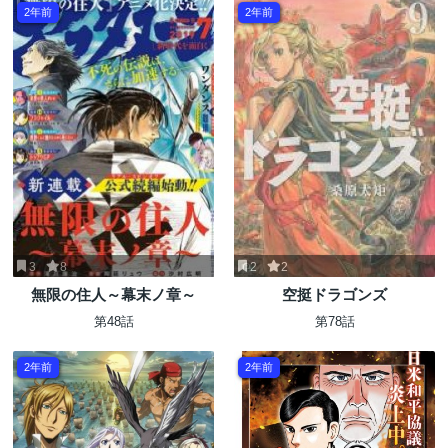
2年前
2年前
3
8
2
2
無限の住人～幕末ノ章～
空挺ドラゴンズ
第48話
第78話
2年前
2年前