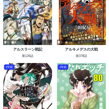
9
9
4
10
アルスラーン戦記
アルキメデスの大戦
第126話
第378話
2年前
2年前