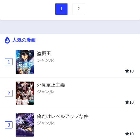
1
2
人気の漫画
盗掘王
ジャンル:
1
10
外見至上主義
ジャンル:
2
10
俺だけレベルアップな件
ジャンル:
3
10