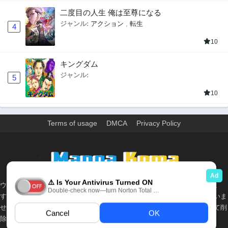
二度目の人生 俺は至尊になる
ジャンル:
アクション
,
転生
4
10
キングダム
ジャンル:
5
10
Terms of usage
DMCA
Privacy Policy
>
ウェブサイト上のすべての情報と画像は、インターネット上で収集されま
す。 このウェブサイトの情報については、所有していないか、責任を負いま
せん。 個人や組織に影響を与える場合は、必要に応じて、すぐに検討して削
除します。