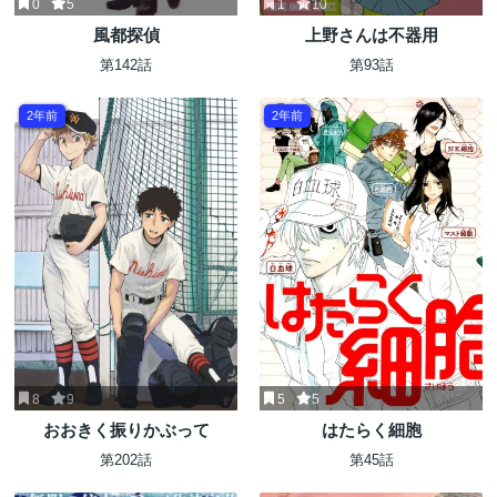
0
5
1
10
風都探偵
上野さんは不器用
第142話
第93話
2年前
2年前
8
9
5
5
おおきく振りかぶって
はたらく細胞
第202話
第45話