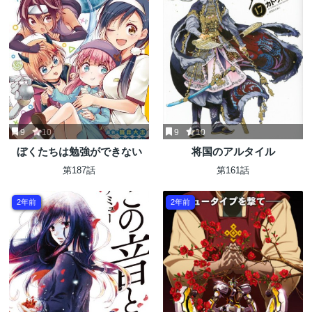
9
10
9
10
ぼくたちは勉強ができない
将国のアルタイル
第187話
第161話
2年前
2年前