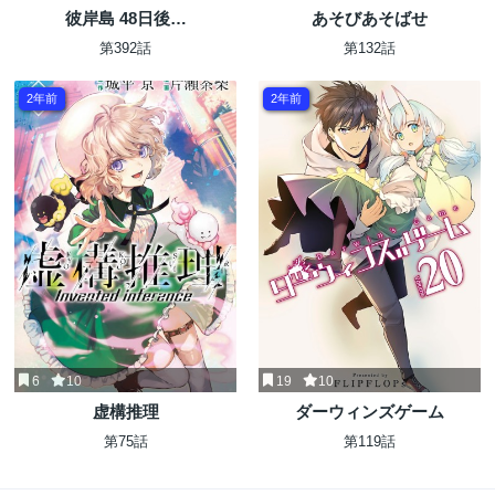
彼岸島 48日後…
あそびあそばせ
第392話
第132話
2年前
2年前
6
10
19
10
虚構推理
ダーウィンズゲーム
第75話
第119話