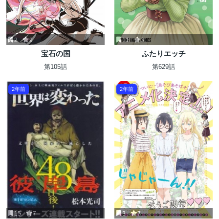
2
9
11
3
宝石の国
ふたりエッチ
第105話
第629話
2年前
2年前
15
7
3
7