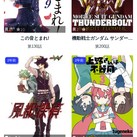
15
10
2
7
この音とまれ!
機動戦士ガンダム サンダーボ
ルト
第130話
第200話
2年前
2年前