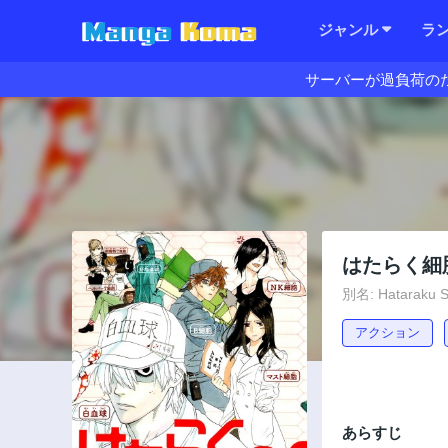
ジャンル
ラ
サーバーが過負荷の
はたらく細
別名: Hataraku S
アクション
あらすじ