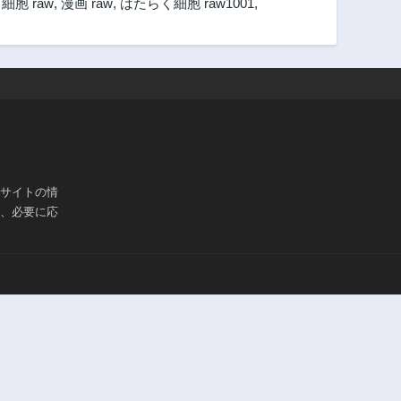
細胞 raw
,
漫画 raw
,
はたらく細胞 raw1001
,
ブサイトの情
は、必要に応