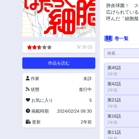
肺炎球菌！ ス
広げられている
呼んだ「細胞擬
巻一覧
5
/
10
(
1
)
作品を読む
第45話
2年前
作家
未詳
第42話
状態
進行中
2年前
第21話
お気に入り
5
2年前
掲載時期
2024/02/24 08:30
第16話
更新
2年前
2年前
第11話
2年前