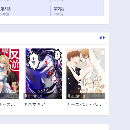
第3話
第2話
2年前
2年前
0
10
4
10
者～スキ
キネマキア
カーニバル・ベイ
て腹黒王
ビー
ロとカラ
せよ～