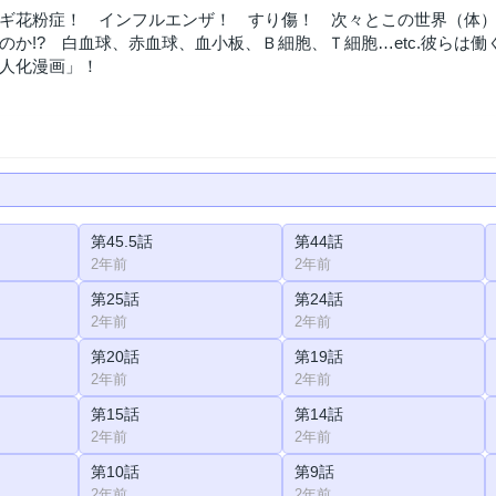
ギ花粉症！ インフルエンザ！ すり傷！ 次々とこの世界（体
のか!? 白血球、赤血球、血小板、Ｂ細胞、Ｔ細胞…etc.彼らは働
人化漫画」！
第45.5話
第44話
2年前
2年前
第25話
第24話
2年前
2年前
第20話
第19話
2年前
2年前
第15話
第14話
2年前
2年前
第10話
第9話
2年前
2年前