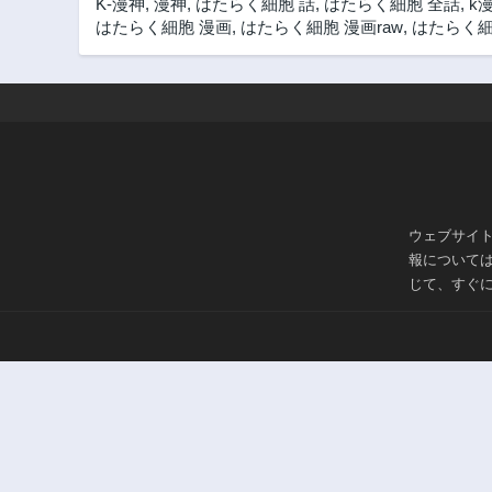
K-漫神
,
漫神
,
はたらく細胞 話
,
はたらく細胞 全話
,
k
はたらく細胞 漫画
,
はたらく細胞 漫画raw
,
はたらく細胞
ウェブサイ
報について
じて、すぐ