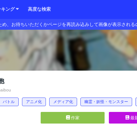
ンキング
高度な検索
ため、お待ちいただくかページを再読み込みして画像が表示される
胞
aibou
バトル
アニメ化
メディア化
幽霊・妖怪・モンスター
作家
最