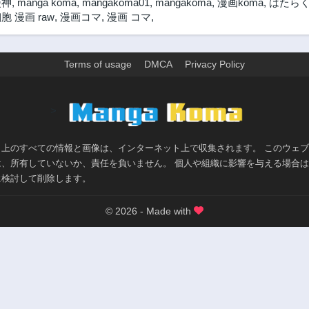
漫神
,
manga koma
,
mangakoma01
,
mangakoma
,
漫画koma
,
はたらく
 漫画 raw
,
漫画コマ
,
漫画 コマ
,
Terms of usage
DMCA
Privacy Policy
>
ト上のすべての情報と画像は、インターネット上で収集されます。 このウェ
は、所有していないか、責任を負いません。 個人や組織に影響を与える場合
に検討して削除します。
© 2026 - Made with