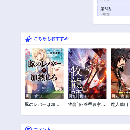
第6話
2年前
第1話
2年前
こちらもおすすめ
3
10
16
1.7
7
10
豚のレバーは加熱
牧龍師~養蚕農家の
魔人華山
しろ
俺が龍使いに！？~
コメント