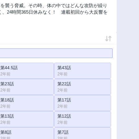
）を襲う脅威。その時、体の中ではどんな攻防が繰り
く、24時間365日休みなく！ 連載初回から大反響を
第44.5話
第43話
2年前
2年前
第23話
第22話
2年前
2年前
第18話
第17話
2年前
2年前
第13話
第12話
2年前
2年前
第8話
第7話
2年前
2年前