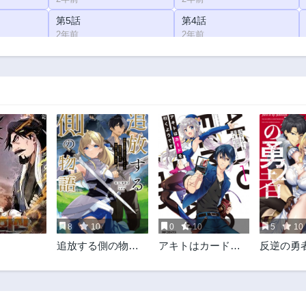
第5話
第4話
2年前
2年前
8
10
0
10
5
10
追放する側の物語
アキトはカードを
反逆の勇
仲間を追放したら
引くようです
ルを使っ
パーティーが弱体
女のココ
化したけど、世界
ダを掌握
一を目指します。