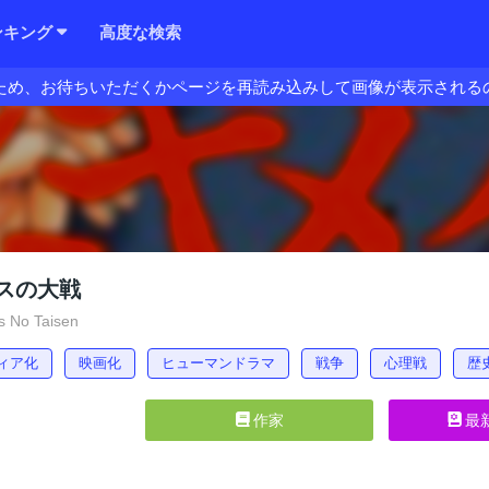
ンキング
高度な検索
ため、お待ちいただくかページを再読み込みして画像が表示される
スの大戦
 No Taisen
ィア化
映画化
ヒューマンドラマ
戦争
心理戦
歴
作家
最