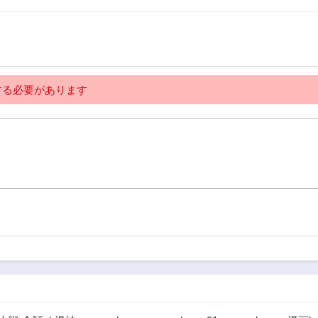
2年前
2年前
第307話
第306話
2年前
2年前
第302話
第301話
2年前
2年前
る必要があります
第297話
第296話
2年前
2年前
第292話
第291話
2年前
2年前
第287話
第286話
2年前
2年前
第282話
第281話
2年前
2年前
第277話
第276話
2年前
2年前
第272話
第271話
2年前
2年前