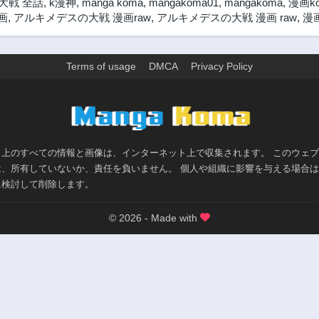
大戦 全話
,
k漫神
,
manga koma
,
mangakoma01
,
mangakoma
,
漫画k
第267話
第266話
画
,
アルキメデスの大戦 漫画raw
,
アルキメデスの大戦 漫画 raw
,
漫
2年前
2年前
第262話
第261話
2年前
2年前
Terms of usage
DMCA
Privacy Policy
第257話
第256話
2年前
2年前
>
第252話
第251話
2年前
2年前
ト上のすべての情報と画像は、インターネット上で収集されます。 このウェ
第247話
第246話
は、所有していないか、責任を負いません。 個人や組織に影響を与える場合
2年前
2年前
に検討して削除します。
第242話
第241話
2年前
2年前
© 2026 - Made with
第237話
第236話
2年前
2年前
第232話
第231話
2年前
2年前
第227話
第226話