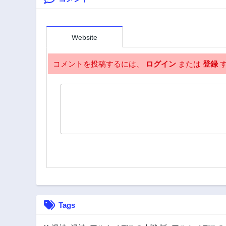
2年前
第308話
2年前
Website
第303話
2年前
コメントを投稿するには、
ログイン
または
登録
す
第298話
2年前
第293話
2年前
第288話
2年前
第283話
2年前
第278話
2年前
Tags
第273話
2年前