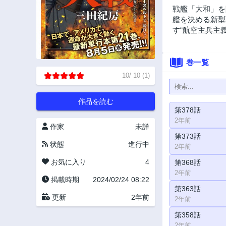
戦艦「大和」を
艦を決める新型
す“航空主兵主
巻一覧
10
/
10
(
1
)
作品を読む
第378話
2年前
作家
未詳
第373話
状態
進行中
2年前
お気に入り
4
第368話
2年前
掲載時期
2024/02/24 08:22
第363話
更新
2年前
2年前
第358話
2年前