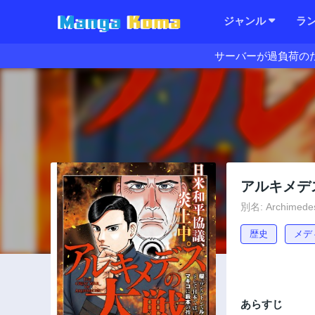
ジャンル
ラ
サーバーが過負荷の
アルキメデ
別名: Archimedes
歴史
メデ
あらすじ