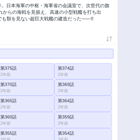
33年。日本海軍の中枢・海軍省の会議室で、次世代の旗
れからの海戦を見据え、高速の小型戦艦を打ち出
でも類を見ない超巨大戦艦の建造だった――!!
第375話
第374話
2年前
2年前
第370話
第369話
2年前
2年前
第365話
第364話
2年前
2年前
第360話
第359話
2年前
2年前
第355話
第354話
2年前
2年前