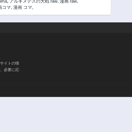
oma
,
アルキメデスの大戦 raw
,
漫画 raw
,
第265話
第264話
画コマ
,
漫画 コマ
,
2年前
2年前
第260話
第259話
2年前
2年前
第255話
第254話
2年前
2年前
第250話
第249話
2年前
2年前
ブサイトの情
第245話
第244話
は、必要に応
2年前
2年前
第240話
第239話
2年前
2年前
第235話
第234話
2年前
2年前
第230話
第229話
2年前
2年前
第225話
第224話