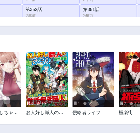
第352話
第351話
2年前
2年前
第347話
第346話
2年前
2年前
第342話
第341話
2年前
2年前
第337話
第336話
2年前
2年前
第332話
第331話
2年前
2年前
第327話
第326話
2年前
2年前
4
10
2
10
7
8.5
第322話
第321話
○しちゃい
お人好し職人のぶ
侵略者ライフ
極楽街
2年前
2年前
！
らり異世界旅
第317話
第316話
2年前
2年前
第312話
第311話