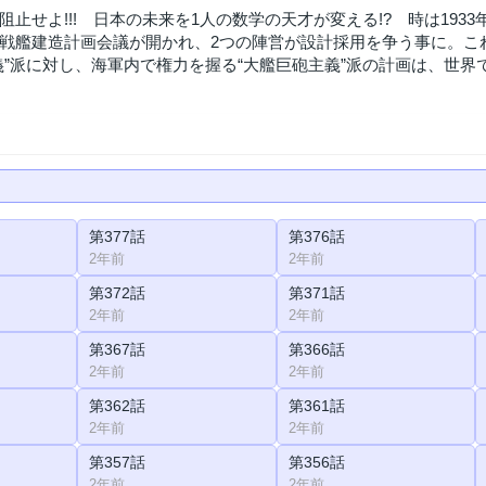
阻止せよ!!! 日本の未来を1人の数学の天才が変える!? 時は19
戦艦建造計画会議が開かれ、2つの陣営が設計採用を争う事に。こ
義”派に対し、海軍内で権力を握る“大艦巨砲主義”派の計画は、世界
第377話
第376話
2年前
2年前
第372話
第371話
2年前
2年前
第367話
第366話
2年前
2年前
第362話
第361話
2年前
2年前
第357話
第356話
2年前
2年前