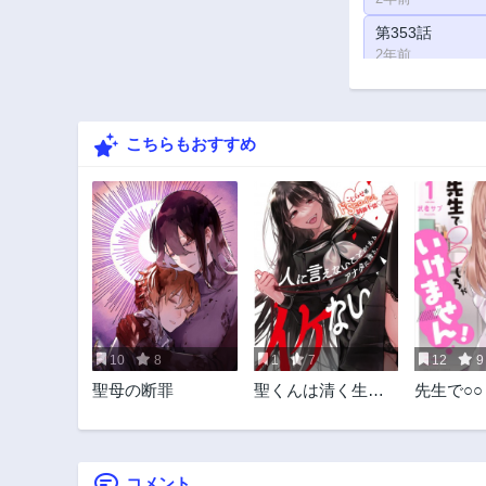
第353話
2年前
第348話
2年前
こちらもおすすめ
第343話
2年前
第338話
2年前
第333話
2年前
第328話
2年前
10
8
1
7
12
9
第323話
聖母の断罪
聖くんは清く生き
先生で○
2年前
たい
けません
第318話
2年前
コメント
第313話