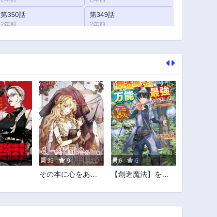
第350話
第349話
2年前
2年前
第345話
第344話
2年前
2年前
第340話
第339話
2年前
2年前
第335話
第334話
2年前
2年前
第330話
第329話
2年前
2年前
第325話
第324話
2年前
2年前
38
9
6
6
第320話
第319話
その本に心をあげ
【創造魔法】を覚
2年前
2年前
ないでください
えて、万能で最強
第315話
第314話
になりました。
2年前
2年前
クラスから追放し
た奴らは、そこら
第310話
第309話