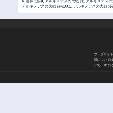
K-漫神
,
漫神
,
アルキメデスの大戦 話
,
アルキメデスの
第268話
アルキメデスの大戦 raw1001
,
アルキメデスの大戦 漫
2年前
第263話
2年前
第258話
2年前
第253話
2年前
ウェブサイ
第248話
報について
2年前
じて、すぐ
第243話
2年前
第238話
2年前
第233話
2年前
第228話