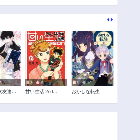
10話
9話
3年前
3年前
5話
4話
3年前
3年前
1話
3年前
5
3
9
5
10
女友達に
甘い生活 2nd
おかしな転生
た
season