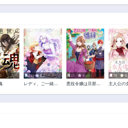
12話
11話
3年前
3年前
7話
6話
3年前
3年前
2話
3年前
0
21
6.7
15
6
79
6.
魂
レディ、ご一緒に
悪役令嬢は旦那様
主人公の
いかがでしょうか
と離縁がしたい! ～
なりまし
好き勝手やってい
たのに何故か『王
太子妃の鑑』なん
て呼ばれているの
ですが～