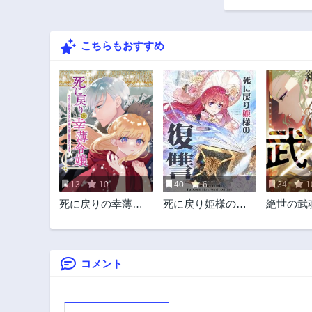
13話
3年前
こちらもおすすめ
8話
3年前
3話
3年前
13
10
40
6
34
1
死に戻りの幸薄令
死に戻り姫様の復
絶世の武
嬢、今世では最恐
讐
ラスボスお義兄様
に溺愛されてます
コメント