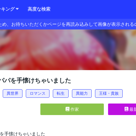
ンキング
高度な検索
ため、お待ちいただくかページを再読み込みして画像が表示される
パパを手懐けちゃいました
異世界
ロマンス
転生
異能力
王様・貴族
作家
最
を手懐けちゃいました