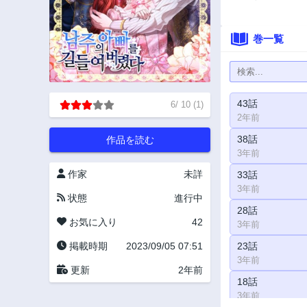
巻一覧
43話
6
/
10
(
1
)
2年前
38話
作品を読む
3年前
作家
未詳
33話
3年前
状態
進行中
28話
お気に入り
42
3年前
掲載時期
2023/09/05 07:51
23話
3年前
更新
2年前
18話
3年前