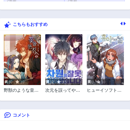
2年前
2年前
第24話
第23話
2年前
2年前
こちらもおすすめ
第22話
第21話
2年前
2年前
第20話
第19話
2年前
2年前
第18話
第17話
2年前
2年前
第16話
第15話
2年前
2年前
30
10
12
3.5
0
10
第14話
第13話
野獣のような皇太
次元を誤ってやっ
ヒューイソフトク
2年前
2年前
子に愛されすぎて
て来ました
レンジング
第12話
第11話
る
2年前
2年前
コメント
第10話
第9話
2年前
2年前