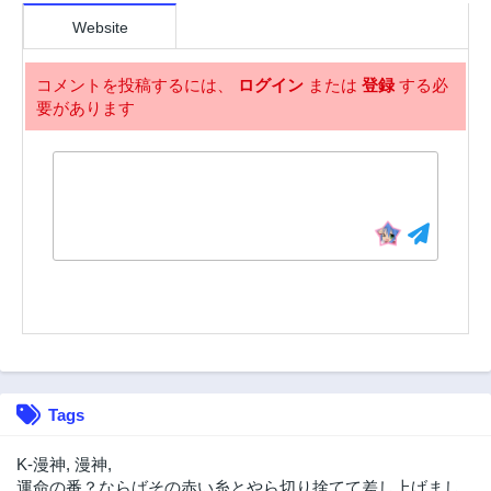
第8話
第7話
2年前
2年前
Website
第6話
第5話
2年前
2年前
コメントを投稿するには、
ログイン
または
登録
する必
要があります
第4話
第3話
2年前
2年前
第2話
第1話
2年前
2年前
Tags
K-漫神
,
漫神
,
運命の番？ならばその赤い糸とやら切り捨てて差し上げまし