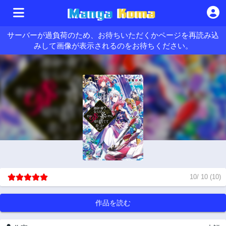
サーバーが過負荷のため、お待ちいただくかページを再読み込
みして画像が表示されるのをお待ちください。
10
/
10
(
10
)
作品を読む