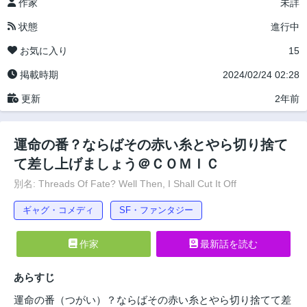
作家
未詳
状態
進行中
お気に入り
15
掲載時期
2024/02/24 02:28
更新
2年前
運命の番？ならばその赤い糸とやら切り捨て
て差し上げましょう＠ＣＯＭＩＣ
別名: Threads Of Fate? Well Then, I Shall Cut It Off
ギャグ・コメディ
SF・ファンタジー
作家
最新話を読む
あらすじ
運命の番（つがい）？ならばその赤い糸とやら切り捨てて差