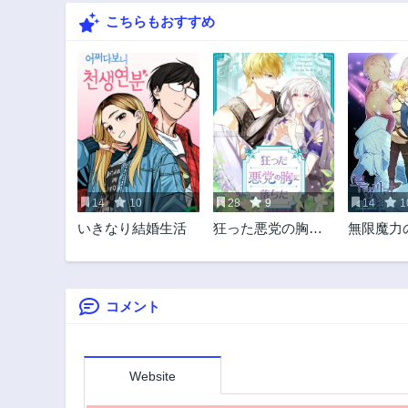
こちらもおすすめ
245話
10ヶ月前
240話
10ヶ月前
235話
1年前
230話
1年前
14
10
28
9
14
1
225話
いきなり結婚生活
狂った悪党の胸に
無限魔力
1年前
落ちた
剣士
220話
1年前
コメント
215話
1年前
210話
1年前
Website
205話