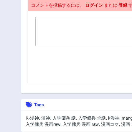
2年前
コメントを投稿するには、
ログイン
または
登録
す
200話
2年前
195話
2年前
190話
2年前
185話
2年前
180話
2年前
175話
2年前
Tags
170話
2年前
K-漫神
,
漫神
,
入学傭兵 話
,
入学傭兵 全話
,
k漫神
,
mang
165話
入学傭兵 漫画raw
,
入学傭兵 漫画 raw
,
漫画コマ
,
漫画
2年前