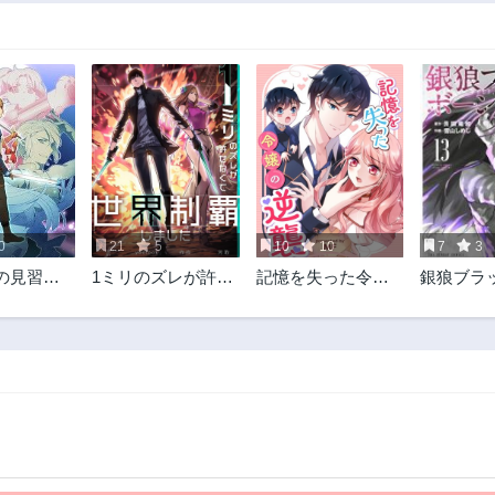
244話
243話
10ヶ月前
10ヶ月前
239話
238話
11ヶ月前
11ヶ月前
234話
233話
1年前
1年前
229話
228話
1年前
1年前
0
21
5
10
10
7
3
224話
223話
の見習い
1ミリのズレが許せ
記憶を失った令嬢
銀狼ブラ
1年前
1年前
なくて世界制覇し
の逆襲
ン
219話
218話
ました
1年前
1年前
214話
213話
1年前
1年前
209話
208話
2年前
2年前
204話
203話