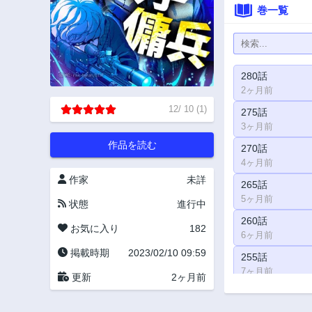
巻一覧
280話
2ヶ月前
12
/
10
(
1
)
275話
3ヶ月前
作品を読む
270話
4ヶ月前
作家
未詳
265話
5ヶ月前
状態
進行中
260話
お気に入り
182
6ヶ月前
掲載時期
2023/02/10 09:59
255話
7ヶ月前
更新
2ヶ月前
250話
8ヶ月前