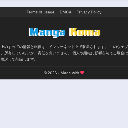
159話
第158話
1年前
1年前
Terms of usage
DMCA
Privacy Policy
第154話
第153話
1年前
1年前
>
第149話
第148話
1年前
1年前
ト上のすべての情報と画像は、インターネット上で収集されます。 このウェ
第144話
第143話
は、所有していないか、責任を負いません。 個人や組織に影響を与える場合
1年前
1年前
に検討して削除します。
第139話
第138話
1年前
1年前
© 2026 - Made with
第134話
第133話
1年前
1年前
第129話
第128話
1年前
1年前
第124話
第123話
1年前
1年前
第119話
第118話