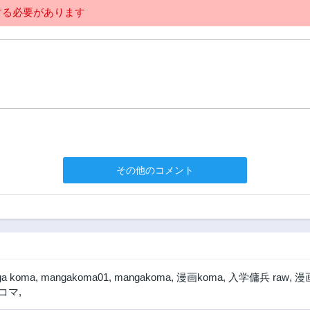
2年前
2年前
る必要があります
199話
198話
2年前
2年前
194話
193話
2年前
2年前
189話
188話
2年前
2年前
184話
183話
2年前
2年前
その他のコメント
179話
178話
2年前
2年前
174話
173話
2年前
2年前
169話
168話
2年前
2年前
a koma
,
mangakoma01
,
mangakoma
,
漫画koma
,
入学傭兵 raw
,
漫画
164話
163話
 コマ
,
1年前
1年前