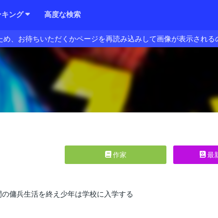
ンキング
高度な検索
ため、お待ちいただくかページを再読み込みして画像が表示される
作家
最
年間の傭兵生活を終え少年は学校に入学する