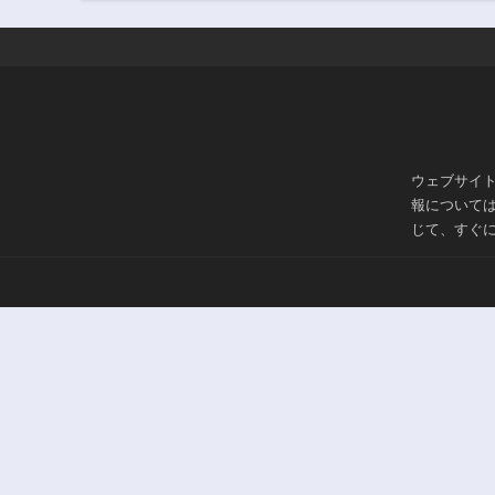
160話
1年前
第155話
1年前
第150話
1年前
ウェブサイ
第145話
報について
1年前
じて、すぐ
第140話
1年前
第135話
1年前
第130話
1年前
第125話
1年前
第120話