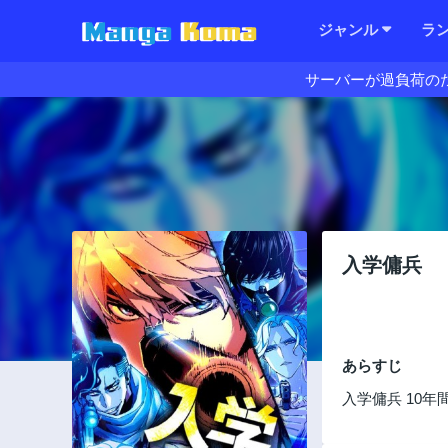
ジャンル
ラ
サーバーが過負荷の
入学傭兵
あらすじ
入学傭兵 10