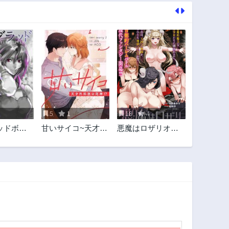
242話
241話
10ヶ月前
10ヶ月前
237話
236話
11ヶ月前
11ヶ月前
232話
231話
1年前
1年前
227話
226話
1年前
1年前
5
1
18
4
222話
221話
ッドボー
甘いサイコ~天才外
悪魔はロザリオに
1年前
1年前
科医は死神!?~
キスをする
217話
216話
1年前
1年前
212話
211話
1年前
1年前
207話
206話
2年前
2年前
202話
201話