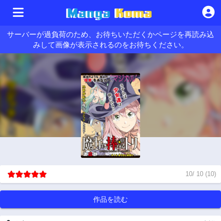
サーバーが過負荷のため、お待ちいただくかページを再読み込
みして画像が表示されるのをお待ちください。
10
/
10
(
10
)
作品を読む