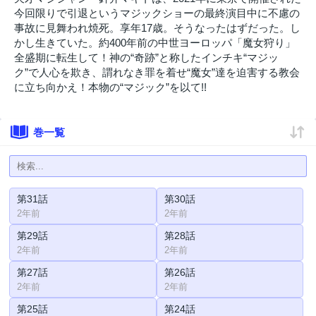
今回限りで引退というマジックショーの最終演目中に不慮の
事故に見舞われ焼死。享年17歳。そうなったはずだった。し
かし生きていた。約400年前の中世ヨーロッパ「魔女狩り」
全盛期に転生して！神の“奇跡”と称したインチキ“マジッ
ク”で人心を欺き、謂れなき罪を着せ“魔女”達を迫害する教会
に立ち向かえ！本物の“マジック”を以て!!
巻一覧
第31話
第30話
2年前
2年前
第29話
第28話
2年前
2年前
第27話
第26話
2年前
2年前
第25話
第24話