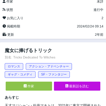
作家
未詳
状態
進行中
お気に入り
2
掲載時期
2024/02/24 09:14
更新
2年前
魔女に捧げるトリック
別名: Tricks Dedicated To Witches
ロマンス
アクション・アドベンチャー
ギャグ・コメディ
SF・ファンタジー
作家
最新話を読む
あらすじ
天才マジシャン・針井マキトは、2021年に東京で開催された