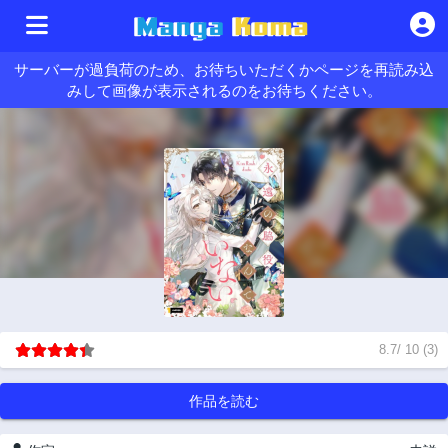
サーバーが過負荷のため、お待ちいただくかページを再読み込
みして画像が表示されるのをお待ちください。
8.7
/
10
(
3
)
作品を読む