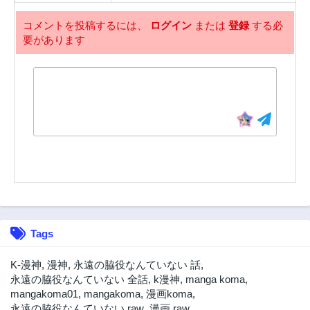
5話
4話
3年前
3年前
コメントを投稿するには、
ログイン
または
登録
する必
要があります
3話
2話
3年前
3年前
1話
3年前
Tags
K-漫神
,
漫神
,
永遠の脇役なんていない 話
,
永遠の脇役なんていない 全話
,
k漫神
,
manga koma
,
mangakoma01
,
mangakoma
,
漫画koma
,
永遠の脇役なんていない raw
,
漫画 raw
,