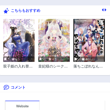
3年前
3年前
こちらもおすすめ
21話
20話
3年前
3年前
19話
18話
3年前
3年前
17話
16話
3年前
3年前
15話
14話
3年前
3年前
7
5.5
50
4.5
5
6.5
13話
12話
双子姫の入れ替わ
皇妃様のシークレ
落ちこぼれなんか
3年前
3年前
り婚
ットレッスン
やめてやる！
11話
10話
3年前
3年前
コメント
9話
8話
3年前
3年前
7話
6話
3年前
3年前
Website