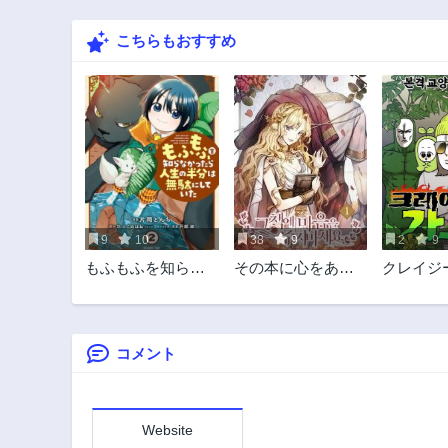
こちらもおすすめ
9
10
38
9
2
9
もふもふを知らな
その本に心をあげ
クレイジ
かったら人生の半
ないでください
ナー ~
分は無駄にしてい
日常~
た
コメント
Website