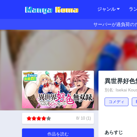
ジャンル
ラ
サーバーが過負荷の
異世界好色
別名: Isekai Kous
コメディ
8
/
10
(
1
)
あらすじ
作品を読む