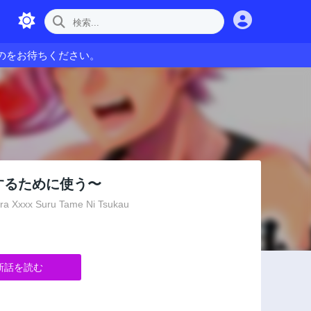
のをお待ちください。
するために使う〜
ura Xxxx Suru Tame Ni Tsukau
新話を読む