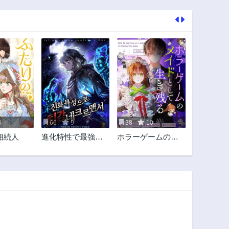
0
66
9
38
10
相続人
進化特性で最強ネ
ホラーゲームのメ
クロマンサー
イドとして生き残
る