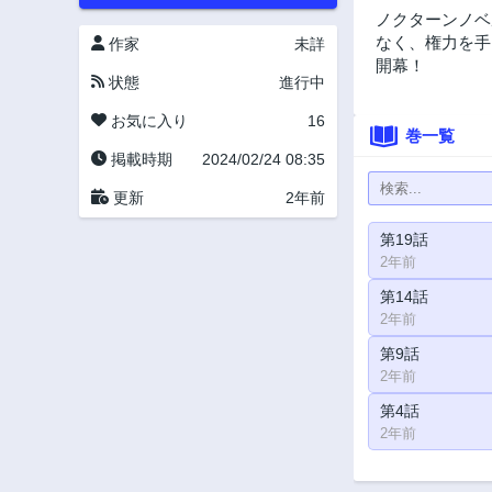
ノクターンノベ
なく、権力を手
作家
未詳
開幕！
状態
進行中
お気に入り
16
巻一覧
掲載時期
2024/02/24 08:35
更新
2年前
第19話
2年前
第14話
2年前
第9話
2年前
第4話
2年前