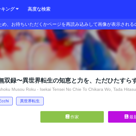
ンキング
高度な検索
ため、お待ちいただくかページを再読み込みして画像が表示される
無双録〜異世界転生の知恵と力を、ただひたすら
hoku Musou Roku - Isekai Tensei No Chie To Chikara Wo, Tada Hitas
Ecchi
異世界転生
作家
最