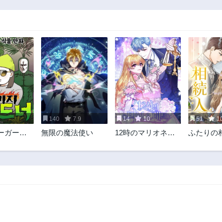
140
7.9
14
10
51
1
ーガーデ
無限の魔法使い
12時のマリオネッ
ふたりの
植物マニアの
ト