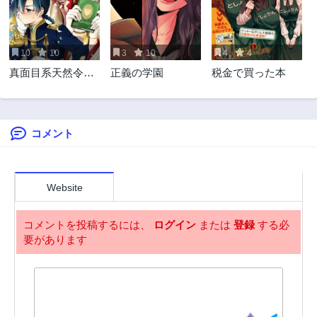
1年前
1年前
59話
58話
1年前
1年前
10
10
3
10
4
4
57話
56話
真面目系天然令嬢
正義の学園
税金で買った本
1年前
1年前
は年下王子の想い
55話
54話
に気づかない
1年前
1年前
コメント
53話
52話
2年前
2年前
51話
50話
2年前
2年前
Website
49話
48話
2年前
2年前
コメントを投稿するには、
ログイン
または
登録
する必
要があります
47話
46話
2年前
2年前
45話
44話
2年前
2年前