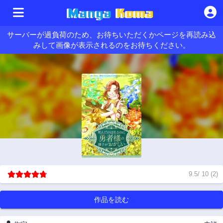
サーバーが過負荷のため、お待ちいただくかページを再読み込
みして画像が表示されるのをお待ちください。
9.5
/
10
(
2
)
作品を読む