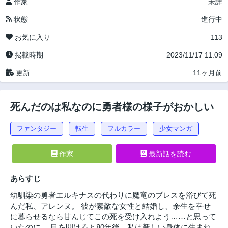
作家
未詳
状態
進行中
お気に入り
113
掲載時期
2023/11/17 11:09
更新
11ヶ月前
死んだのは私なのに勇者様の様子がおかしい
ファンタジー
転生
フルカラー
少女マンガ
作家
最新話を読む
あらすじ
幼馴染の勇者エルキナスの代わりに魔竜のブレスを浴びて死
んだ私、アレンヌ。 彼が素敵な女性と結婚し、余生を幸せ
に暮らせるなら甘んじてこの死を受け入れよう……と思って
いたのに。 目を開けると80年後、私は新しい身体に生まれ