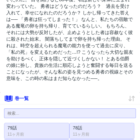
変わっていた。 勇者はどうなったのだろう？ 過去を受け
入れて、幸せになれたのだろうか？ しかし帰ってきた答え
は── 「勇者は狂ってしまった！」 なんと、私たちの宿敵で
ある魔竜の卵を持ち帰り、育てているらしい。 もちろん、
それには大勢が反対したが、止めようとした者は容赦なく彼
に殺された始末。 闇落ちしてまで卵を持ち帰った理由。 そ
れは、時空を超えられる魔竜の能力を使って過去に戻り、
「私の死」を変えるためだった…!? こうなったら大切な親友
を助けるべく、正体を隠して近づくしかない！ とある伯爵
の娘に扮し、貴族の生活に順応しようと奮闘する毎日を送る
ことになったが、そんな私の姿を見つめる勇者の視線とその
意味を、この時の私はまだ知らなかった──。
巻一覧
79話
78話
11ヶ月前
11ヶ月前