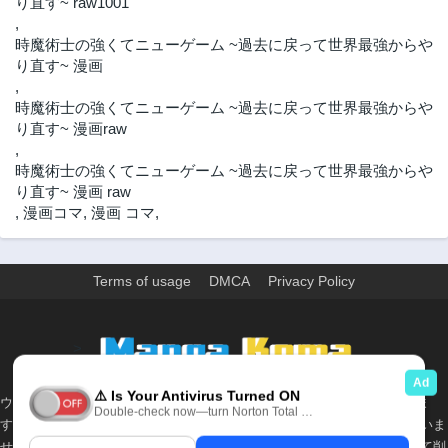
り直す~ raw1001
,
時魔術士の強くてニューゲーム ~過去に戻って世界最強からや
り直す~ 漫画
,
時魔術士の強くてニューゲーム ~過去に戻って世界最強からや
り直す~ 漫画raw
,
時魔術士の強くてニューゲーム ~過去に戻って世界最強からや
り直す~ 漫画 raw
,
漫画コマ
,
漫画 コマ
,
Terms of usage
DMCA
Privacy Policy
>
ウェブサイト上のすべての情報と画像は、インターネット上で収集されま
す。 このウェブサイトの情報については、所有していないか、責任を負いま
せん。 個人や組織に影響を与える場合は、必要に応じて、すぐに検討して削