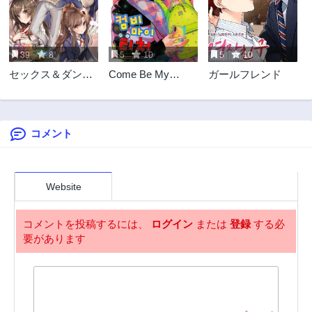
39
8
5
10
5
10
セックス＆ダンジ
Come Be My
ガールフレンド
ョン! ! ～我が家の
Teacher
地下にH回数＝レ
ベルのダンジョン
が出現した!?～
コメント
Website
コメントを投稿するには、
ログイン
または
登録
する必
要があります