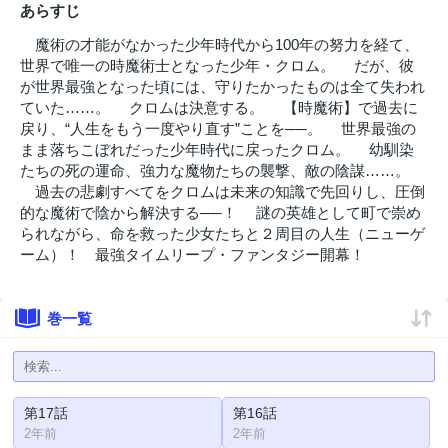
あらすじ
魔術の才能がなかった少年時代から100年の努力を経て、
世界で唯一の時魔術士となった少年・クロム。 だが、彼
が世界最強となった頃には、守りたかったものは全て失われ
ていた……。 クロムは決意する。 【時魔術】で過去に
戻り、“人生をもう一度やり直す”ことを──。 世界最強の
まま落ちこぼれだった少年時代に戻ったクロム。 幼馴染
たちの死の運命、強力な魔物たちの襲撃、敵の陰謀……。
過去の悲劇すべてをクロムは未来の知識で先回りし、圧倒
的な魔術で陰から解決する──！ 謎の英雄として町で崇め
られながら、命を救った少女たちと２周目の人生（ニューゲ
ーム）！ 最強タイムリープ・ファンタジー開幕！
巻一覧
第17話
第16話
2年前
2年前