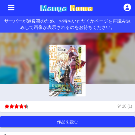
サーバーが過負荷のため、お待ちいただくかページを再読み込
みして画像が表示されるのをお待ちください。
9
/
10
(
1
)
作品を読む