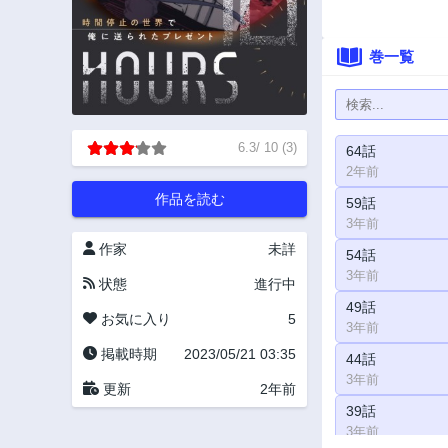
巻一覧
6.3
/
10
(
3
)
64話
2年前
作品を読む
59話
3年前
作家
未詳
54話
3年前
状態
進行中
49話
お気に入り
5
3年前
掲載時期
2023/05/21 03:35
44話
3年前
更新
2年前
39話
3年前