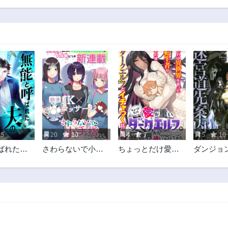
33話
32話
3年前
3年前
28話
27話
3年前
3年前
23話
22話
3年前
3年前
18話
17話
3年前
3年前
13話
12話
3年前
3年前
.5
20
10
4
7
5
10
8話
7話
ばれた夫
さわらないで小手
ちょっとだけ愛が
ダンジ
3年前
3年前
指くん
重いダークエルフ
ルパ 迷
3話
2話
が異世界から追い
人
3年前
3年前
かけてきた