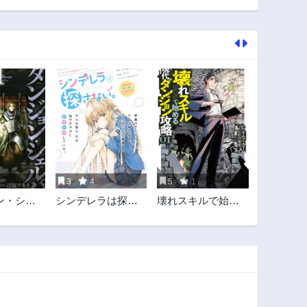
31話
30話
3年前
3年前
26話
25話
3年前
3年前
21話
20話
3年前
3年前
16話
15話
3年前
3年前
11話
10話
3年前
3年前
3
4
5
1
6話
5話
ョン・シェ
シンデレラは探さ
壊れスキルで始め
3年前
3年前
宮道先案内
ない。
る現代ダンジョン
1話
攻略
3年前