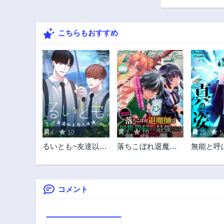
34話
3年前
こちらもおすすめ
29話
3年前
24話
3年前
19話
3年前
14話
3年前
4
10
3
10
25
5
9話
るいとも~友達以上
落ちこぼれ退魔師
無能と呼
3年前
恋人未満~
は異世界帰りで最
の真の姿
4話
強となる
3年前
コメント