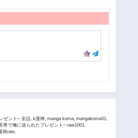
レゼント~ 全話
,
k漫神
,
manga koma
,
mangakoma01
,
の世界で俺に送られたプレゼント~ raw1001
,
画raw
,