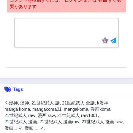
コメントを投稿するには、
ログイン
または
登録
する必
要があります
19話
18話
3年前
3年前
17話
16話
3年前
3年前
15話
14話
3年前
3年前
13話
12話
3年前
3年前
11話
10話
3年前
3年前
9話
8話
Tags
3年前
3年前
7話
6話
K-漫神
,
漫神
,
21世紀武人 話
,
21世紀武人 全話
,
k漫神
,
3年前
3年前
manga koma
,
mangakoma01
,
mangakoma
,
漫画koma
,
21世紀武人 raw
,
漫画 raw
,
21世紀武人 raw1001
,
5話
4話
21世紀武人 漫画
,
21世紀武人 漫画raw
,
21世紀武人 漫画 raw
,
3年前
3年前
漫画コマ
,
漫画 コマ
,
3話
2話