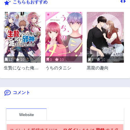
こちらもおすすめ
37話
36話
3年前
3年前
35話
34話
3年前
3年前
33話
32話
3年前
3年前
31話
30話
3年前
3年前
12
10
0
10
3
10
29話
28話
生贄になった俺
うちのタニシ
黒龍の趣向
3年前
3年前
が、なぜか邪神を
27話
26話
滅ぼしてしまった
3年前
3年前
件
コメント
25話
24話
3年前
3年前
23話
22話
3年前
3年前
Website
21話
20話
3年前
3年前