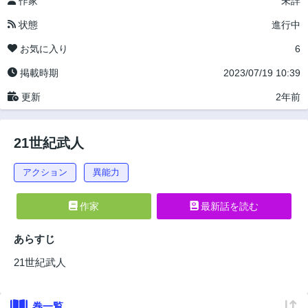
作家
未詳
状態
進行中
お気に入り
6
掲載時期
2023/07/19 10:39
更新
2年前
21世紀武人
アクション
異能力
作家
最新話を読む
あらすじ
21世紀武人
巻一覧