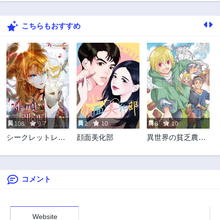
79話
78話
3年前
3年前
こちらもおすすめ
77話
76話
3年前
3年前
75話
74話
3年前
3年前
73話
72話
3年前
3年前
71話
70話
3年前
3年前
108
9.7
2
10
8
10
69話
68話
シークレットレデ
顔面美化部
異世界の貧乏農家
3年前
3年前
ィ
に転生したので、
67話
66話
レンガを作って城
3年前
3年前
を建てることにし
ました
コメント
65話
64話
3年前
3年前
63話
62話
3年前
3年前
Website