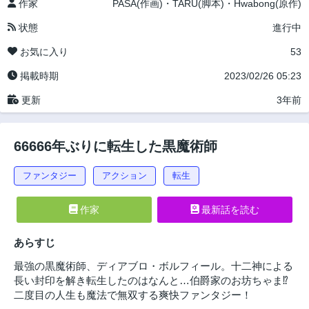
作家
PASA(作画)・TARU(脚本)・Hwabong(原作)
状態
進行中
お気に入り
53
掲載時期
2023/02/26 05:23
更新
3年前
66666年ぶりに転生した黒魔術師
ファンタジー
アクション
転生
作家
最新話を読む
あらすじ
最強の黒魔術師、ディアブロ・ボルフィール。十二神による
長い封印を解き転生したのはなんと…伯爵家のお坊ちゃま⁉
二度目の人生も魔法で無双する爽快ファンタジー！