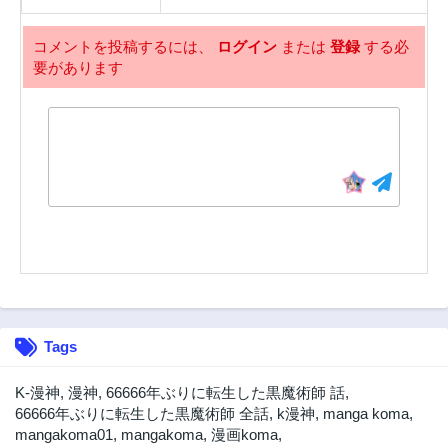
61話
60話
3年前
3年前
コメントを投稿するには、
ログイン
または
登録
する必
要があります
59話
58話
3年前
3年前
57話
56話
3年前
3年前
55話
54話
3年前
3年前
53話
52話
3年前
3年前
51話
50話
3年前
3年前
49話
48話
Tags
3年前
3年前
47話
46話
K-漫神
,
漫神
,
66666年ぶりに転生した黒魔術師 話
,
3年前
3年前
66666年ぶりに転生した黒魔術師 全話
,
k漫神
,
manga koma
,
mangakoma01
,
mangakoma
,
漫画koma
,
45話
44話