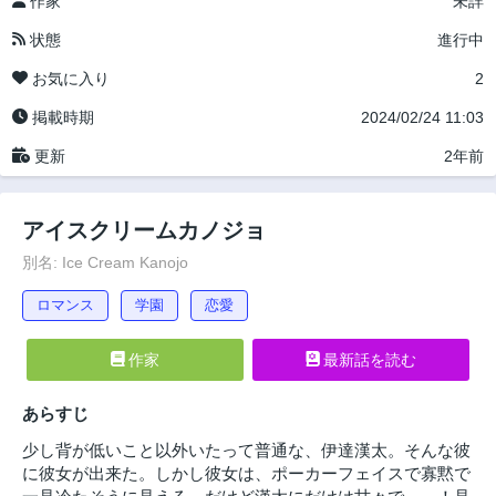
作家
未詳
状態
進行中
お気に入り
2
掲載時期
2024/02/24 11:03
更新
2年前
アイスクリームカノジョ
別名: Ice Cream Kanojo
ロマンス
学園
恋愛
作家
最新話を読む
あらすじ
少し背が低いこと以外いたって普通な、伊達漢太。そんな彼
に彼女が出来た。しかし彼女は、ポーカーフェイスで寡黙で