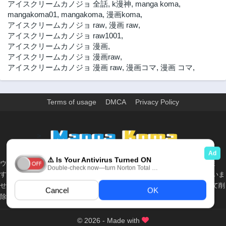
アイスクリームカノジョ 全話
,
k漫神
,
manga koma
,
mangakoma01
,
mangakoma
,
漫画koma
,
アイスクリームカノジョ raw
,
漫画 raw
,
アイスクリームカノジョ raw1001
,
アイスクリームカノジョ 漫画
,
アイスクリームカノジョ 漫画raw
,
アイスクリームカノジョ 漫画 raw
,
漫画コマ
,
漫画 コマ
,
Terms of usage
DMCA
Privacy Policy
>
ウェブサイト上のすべての情報と画像は、インターネット上で収集されま
す。 このウェブサイトの情報については、所有していないか、責任を負いま
せん。 個人や組織に影響を与える場合は、必要に応じて、すぐに検討して削
除します。
© 2026 - Made with