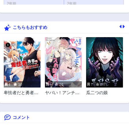
2年前
2年前
第23話
第22話
2年前
2年前
こちらもおすすめ
第21話
第20話
2年前
2年前
第19話
第18話
2年前
2年前
第17話
第16話
2年前
2年前
第15話
第14話
2年前
2年前
4
10
6
10
7
6.8
第13話
第12話
卑怯者だと勇者パ
ヤバい！アンチと
瓜二つの娘
2年前
2年前
ーティを追放され
入れ替わっちゃっ
第11.1話
第11.2話
たので働くことを
た！
2年前
2年前
止めました
コメント
第10.1話
第10.2話
2年前
2年前