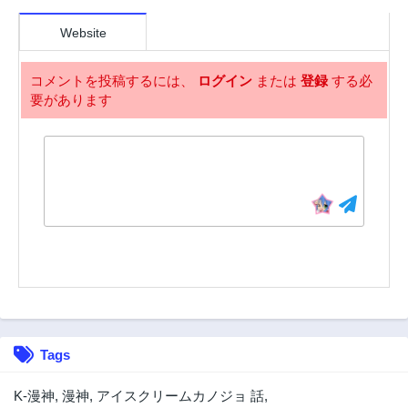
第9話
第8話
2年前
2年前
Website
第7話
第6話
2年前
2年前
コメントを投稿するには、
ログイン
または
登録
する必
要があります
第5話
第4話
2年前
2年前
第3話
第2話
2年前
2年前
第1話
2年前
Tags
K-漫神
,
漫神
,
アイスクリームカノジョ 話
,