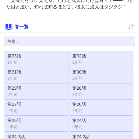
一見冷たそうに見える。だけど漢太にだけは甘々で――！見
た目と違い、知れば知るほど甘い彼女に漢太はタジタジ！
巻一覧
第33話
第32話
2年前
2年前
第31話
第30話
2年前
2年前
第29話
第28話
2年前
2年前
第27話
第26話
2年前
2年前
第25話
第24話
2年前
2年前
第24.1話
第24.2話