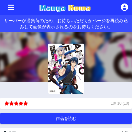
サーバーが過負荷のため、お待ちいただくかページを再読み込
みして画像が表示されるのをお待ちください。
10
/
10
(
10
)
作品を読む