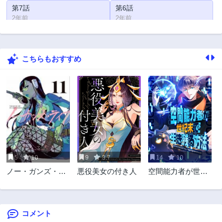
第7話
第6話
2年前
2年前
第5話
第4話
2年前
2年前
こちらもおすすめ
第3話
第2話
2年前
2年前
第1話
第0話
2年前
2年前
5
10
9
3.7
14
10
ノー・ガンズ・ラ
悪役美女の付き人
空間能力者が世紀
イフ
末で生き残る方法
コメント