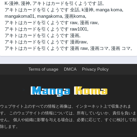
K-漫神
,
漫神
,
アキトはカードを引くようです 話
,
アキトはカードを引くようです 全話
,
k漫神
,
manga koma
,
mangakoma01
,
mangakoma
,
漫画koma
,
アキトはカードを引くようです raw
,
漫画 raw
,
アキトはカードを引くようです raw1001
,
アキトはカードを引くようです 漫画
,
アキトはカードを引くようです 漫画raw
,
アキトはカードを引くようです 漫画 raw
,
漫画コマ
,
漫画 コマ
,
Terms of usage
DMCA
Privacy Policy
>
ウェブサイト上のすべての情報と画像は、インターネット上で収集されま
す。 このウェブサイトの情報については、所有していないか、責任を負いま
せん。 個人や組織に影響を与える場合は、必要に応じて、すぐに検討して削
除します。