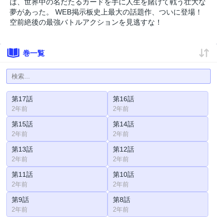
は、世界中の名だたるカードを手に人生を賭けて戦う壮大な
夢があった。 WEB掲示板史上最大の話題作、ついに登場！
空前絶後の最強バトルアクションを見逃すな！
巻一覧
第17話
第16話
2年前
2年前
第15話
第14話
2年前
2年前
第13話
第12話
2年前
2年前
第11話
第10話
2年前
2年前
第9話
第8話
2年前
2年前