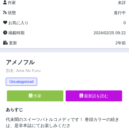
作家
未詳
状態
進行中
お気に入り
0
掲載時期
2024/02/25 09:22
更新
2年前
アメノフル
別名: Ame No Furu
Uncategorized
作家
最新話を読む
あらすじ
代未聞のスイーツバトルコメディです！ 巻頭カラーの続き
は、是非本誌にてお楽しみくださ