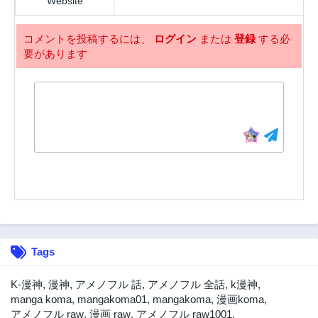
Website
コメントを投稿するには、
ログイン
または
登録
する必
要があります
Tags
K-漫神
,
漫神
,
アメノフル 話
,
アメノフル 全話
,
k漫神
,
manga koma
,
mangakoma01
,
mangakoma
,
漫画koma
,
アメノフル raw
,
漫画 raw
,
アメノフル raw1001
,