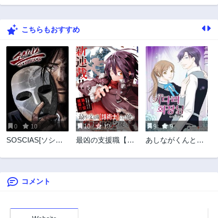
第6話
第5話
2年前
2年前
こちらもおすすめ
第4話
第3話
2年前
2年前
第2話
第1話
2年前
2年前
0
10
10
10
9
9
SOSCIAS[ソシア
最凶の支援職【話
あしながくんと格
ス]
術士】である俺は
差恋愛
世界最強クランを
従える
コメント