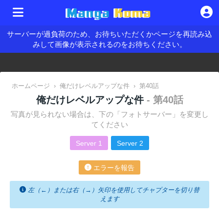
サーバーが過負荷のため、お待ちいただくかページを再読み込
みして画像が表示されるのをお待ちください。
ホームページ
›
俺だけレベルアップな件
›
第40話
俺だけレベルアップな件
- 第40話
写真が見られない場合は、下の「フォトサーバー」を変更し
てください
Server 1
Server 2
エラーを報告
左（←）または右（→）矢印を使用してチャプターを切り替
えます