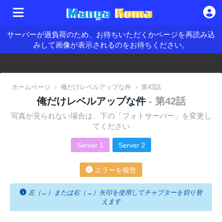
サーバーが過負荷のため、お待ちいただくかページを再読み込
みして画像が表示されるのをお待ちください。
ホームページ
›
俺だけレベルアップな件
›
第42話
俺だけレベルアップな件
- 第42話
写真が見られない場合は、下の「フォトサーバー」を変更し
てください
Server 1
Server 2
エラーを報告
左（←）または右（→）矢印を使用してチャプターを切り替
えます