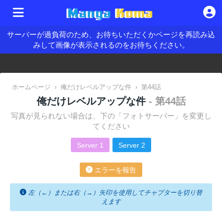
サーバーが過負荷のため、お待ちいただくかページを再読み込
みして画像が表示されるのをお待ちください。
ホームページ
›
俺だけレベルアップな件
›
第44話
俺だけレベルアップな件
- 第44話
写真が見られない場合は、下の「フォトサーバー」を変更し
てください
Server 1
Server 2
エラーを報告
左（←）または右（→）矢印を使用してチャプターを切り替
えます