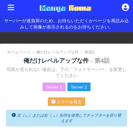
サーバーが過負荷のため、お待ちいただくかページを再読み込
みして画像が表示されるのをお待ちください。
ホームページ
›
俺だけレベルアップな件
›
第4話
俺だけレベルアップな件
- 第4話
写真が見られない場合は、下の「フォトサーバー」を変更し
てください
Server 1
Server 2
エラーを報告
左（←）または右（→）矢印を使用してチャプターを切り替
えます