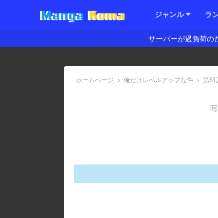
ジャンル
ラ
サーバーが過負荷の
ホームページ
›
俺だけレベルアップな件
›
第61
写