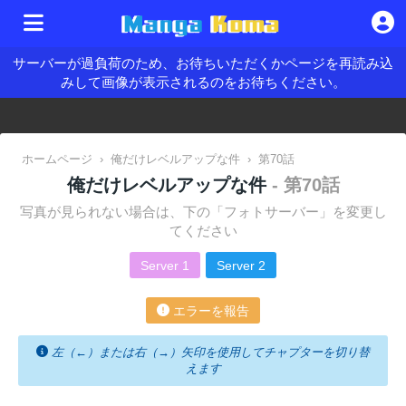
サーバーが過負荷のため、お待ちいただくかページを再読み込
みして画像が表示されるのをお待ちください。
ホームページ
›
俺だけレベルアップな件
›
第70話
俺だけレベルアップな件
- 第70話
写真が見られない場合は、下の「フォトサーバー」を変更し
てください
Server 1
Server 2
エラーを報告
左（←）または右（→）矢印を使用してチャプターを切り替
えます