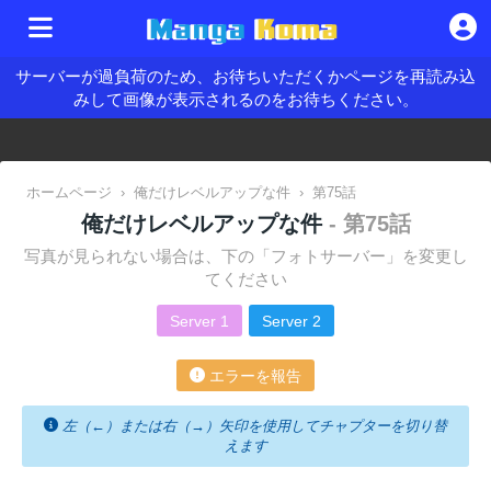
サーバーが過負荷のため、お待ちいただくかページを再読み込
みして画像が表示されるのをお待ちください。
ホームページ
›
俺だけレベルアップな件
›
第75話
俺だけレベルアップな件
- 第75話
写真が見られない場合は、下の「フォトサーバー」を変更し
てください
Server 1
Server 2
エラーを報告
左（←）または右（→）矢印を使用してチャプターを切り替
えます