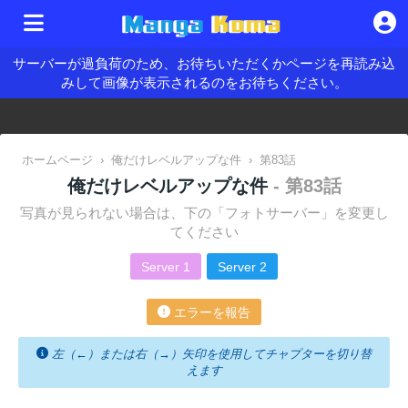
サーバーが過負荷のため、お待ちいただくかページを再読み込
みして画像が表示されるのをお待ちください。
ホームページ
›
俺だけレベルアップな件
›
第83話
俺だけレベルアップな件
- 第83話
写真が見られない場合は、下の「フォトサーバー」を変更し
てください
Server 1
Server 2
エラーを報告
左（←）または右（→）矢印を使用してチャプターを切り替
えます