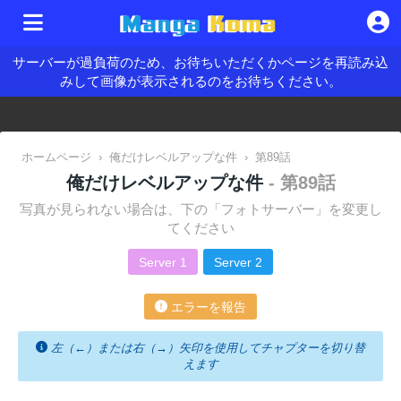
サーバーが過負荷のため、お待ちいただくかページを再読み込
みして画像が表示されるのをお待ちください。
ホームページ
›
俺だけレベルアップな件
›
第89話
俺だけレベルアップな件
- 第89話
写真が見られない場合は、下の「フォトサーバー」を変更し
てください
Server 1
Server 2
エラーを報告
左（←）または右（→）矢印を使用してチャプターを切り替
えます