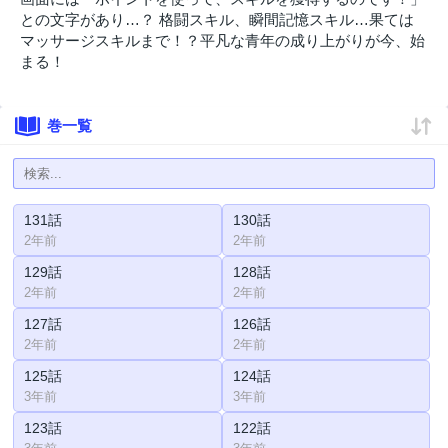
との文字があり…？ 格闘スキル、瞬間記憶スキル…果ては
マッサージスキルまで！？平凡な青年の成り上がりが今、始
まる！
巻一覧
131話
130話
2年前
2年前
129話
128話
2年前
2年前
127話
126話
2年前
2年前
125話
124話
3年前
3年前
123話
122話