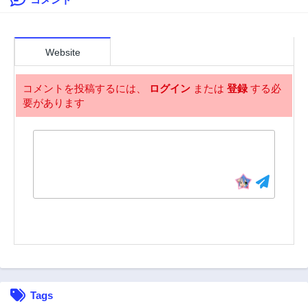
105話
104話
3年前
3年前
103話
102話
3年前
3年前
Website
101話
100話
3年前
3年前
コメントを投稿するには、
ログイン
または
登録
する必
要があります
99話
98話
3年前
3年前
97話
96話
3年前
3年前
95話
94話
3年前
3年前
93話
92話
3年前
3年前
91話
90話
3年前
3年前
89話
88話
Tags
3年前
3年前