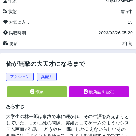
作家
Super content
状態
進行中
お気に入り
19
掲載時期
2023/02/26 05:20
更新
2年前
俺が無敵の大天才になるまで
アクション
異能力
作家
最新話を読む
あらすじ
大学生の林一郎は事故で車に轢かれ、その生涯を終えようと
していた。しかし死の間際、突如としてゲームのようなシス
テム画面が出現。 どうやら一郎にしか見えないらしいその
画面には「ポイントを使って、スキルを獲得するのです！」