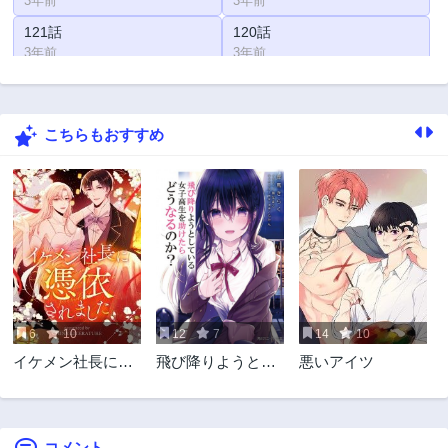
3年前
3年前
121話
120話
3年前
3年前
119話
118話
3年前
3年前
こちらもおすすめ
117話
116話
3年前
3年前
115話
114話
3年前
3年前
113話
112話
3年前
3年前
111話
110話
3年前
3年前
6
10
12
7
14
10
109話
108話
イケメン社長に憑
飛び降りようとし
悪いアイツ
3年前
3年前
依されました
ている女子高生を
107話
106話
助けたらどうなる
3年前
3年前
のか？
コメント