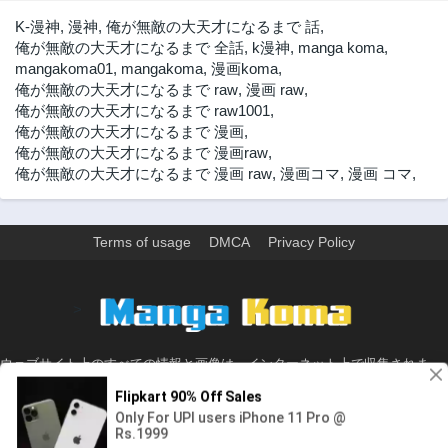
87話
86話
K-漫神
,
漫神
,
俺が無敵の大天才になるまで 話
,
3年前
3年前
俺が無敵の大天才になるまで 全話
,
k漫神
,
manga koma
,
mangakoma01
,
mangakoma
,
漫画koma
,
85話
84話
俺が無敵の大天才になるまで raw
,
漫画 raw
,
3年前
3年前
俺が無敵の大天才になるまで raw1001
,
83話
82話
俺が無敵の大天才になるまで 漫画
,
3年前
3年前
俺が無敵の大天才になるまで 漫画raw
,
俺が無敵の大天才になるまで 漫画 raw
,
漫画コマ
,
漫画 コマ
,
81話
80話
3年前
3年前
79話
78話
Terms of usage
DMCA
Privacy Policy
3年前
3年前
77話
76話
3年前
3年前
>
75話
74話
3年前
3年前
ウェブサイト上のすべての情報と画像は、インターネット上で収集されま
73話
72話
す。 このウェブサイトの情報については、所有していないか、責任を負いま
3年前
3年前
せん。 個人や組織に影響を与える場合は、必要に応じて、すぐに検討して削
除します。
71話
70話