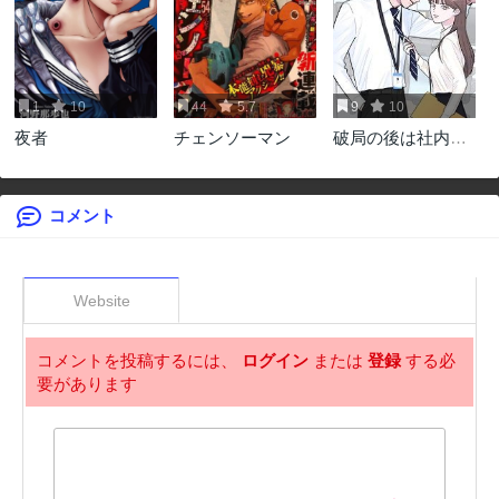
1
10
44
5.7
9
10
夜者
チェンソーマン
破局の後は社内結
婚
コメント
Website
コメントを投稿するには、
ログイン
または
登録
する必
要があります