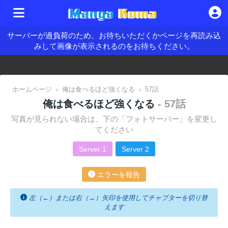
サーバーが過負荷のため、お待ちいただくかページを再読み込
みして画像が表示されるのをお待ちください。
ホームページ
›
俺は食べるほど強くなる
›
57話
俺は食べるほど強くなる
- 57話
写真が見られない場合は、下の「フォトサーバー」を変更し
てください
Server 1
Server 2
エラーを報告
左（←）または右（→）矢印を使用してチャプターを切り替
えます