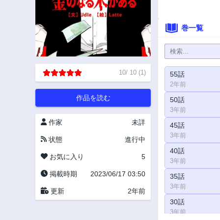
巻一覧
10
/
10
(
1
)
55話
2年前
作品を読む
50話
3年前
作家
未詳
45話
3年前
状態
進行中
40話
お気に入り
5
3年前
掲載時期
2023/06/17 03:50
35話
3年前
更新
2年前
30話
3年前