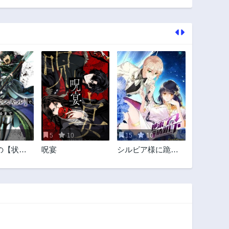
22話
21話
3年前
3年前
17話
16話
3年前
3年前
12話
11話
3年前
3年前
7話
6話
3年前
3年前
2話
1話
3年前
3年前
5
10
15
10
の【状態
呪宴
シルビア様に跪き
ル】で最
なさい！
た俺がす
躙するま