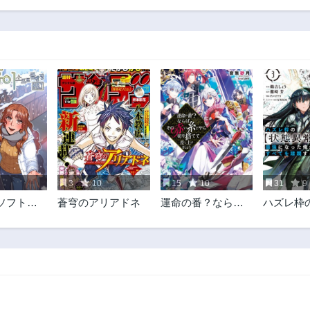
24話
23話
3年前
3年前
19話
18話
3年前
3年前
14話
13話
3年前
3年前
9話
8話
3年前
3年前
4話
3話
3年前
3年前
3
10
15
10
31
9
ソフトク
蒼穹のアリアドネ
運命の番？ならば
ハズレ枠
グ
その赤い糸とやら
異常スキ
切り捨てて差し上
強になっ
げましょう＠ＣＯ
べてを蹂
ＭＩＣ
で