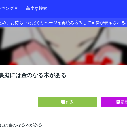
ンキング
高度な検索
ため、お待ちいただくかページを再読み込みして画像が表示される
裏庭には金のなる木がある
作家
最
には金のなる木がある