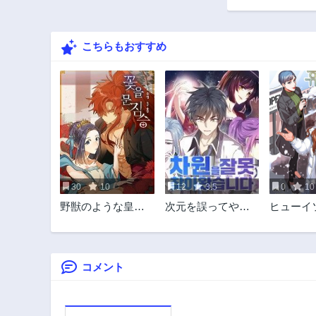
25話
3年前
こちらもおすすめ
20話
3年前
15話
3年前
10話
3年前
5話
3年前
30
10
12
3.5
0
10
野獣のような皇太
次元を誤ってやっ
ヒューイ
子に愛されすぎて
て来ました
レンジン
る
コメント