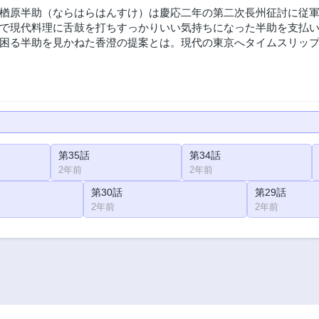
楢原半助（ならはらはんすけ）は慶応二年の第二次長州征討に従
で現代料理に舌鼓を打ちすっかりいい気持ちになった半助を支払
困る半助を見かねた香澄の提案とは。現代の東京へタイムスリッ
第35話
第34話
2年前
2年前
第30話
第29話
2年前
2年前