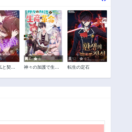
5
4
6
52
9.3
私と契約
神々の加護で生産
転生の定石
せんか？
革命～異世界の片
隅でまったりスロ
ーライフしてた
ら、なぜか多彩な
人材が集まって最
強国家ができてま
した～