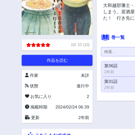
大和越部藩士・
しまう。居酒屋
た！ 行き先に
巻一覧
10
/
10
(
10
)
作品を読む
第36話
2年前
作家
未詳
第31話
状態
進行中
2年前
お気に入り
2
掲載時期
2024/02/24 06:39
更新
2年前