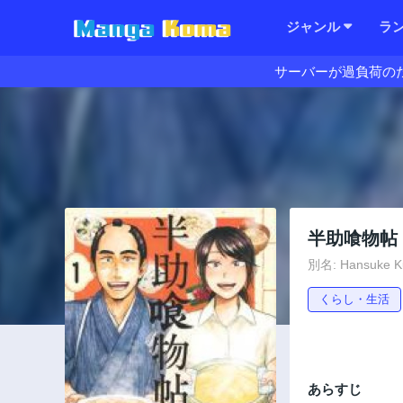
ジャンル
ラ
サーバーが過負荷の
半助喰物帖
別名: Hansuke K
くらし・生活
あらすじ