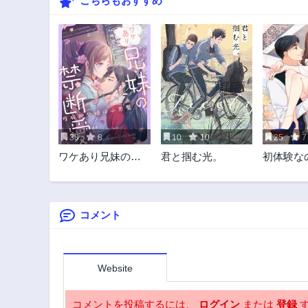
こちらもおすすめ
38
8
10
10
25
7
ワケあり兄妹の禁
君と掴む光。
初体験な
断愛~疫病神令嬢は
の責任取
小悪魔~
さい
コメント
Website
コメントを投稿するには、
ログイン
または
登録
す