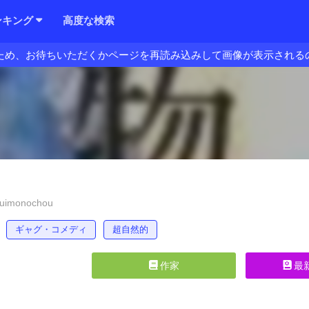
ンキング
高度な検索
ため、お待ちいただくかページを再読み込みして画像が表示される
uimonochou
ギャグ・コメディ
超自然的
作家
最