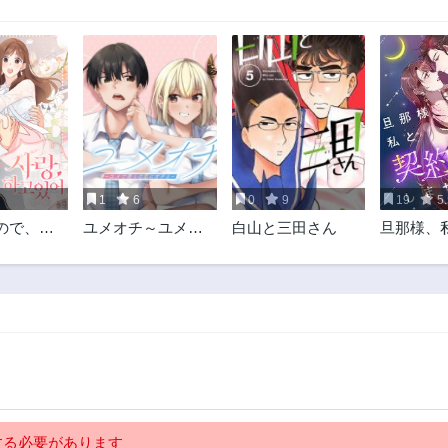
1
6
0
9
19
5.
ので、俺
ユメオチ～ユメで
白山と三田さん
旦那様、
ってくだ
僕らは恋にオチる
結婚しま
～
る必要があります