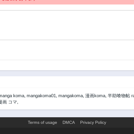
manga koma
,
mangakoma01
,
mangakoma
,
漫画koma
,
半助喰物帖 r
漫画 コマ
,
Terms of usage
DMCA
Privacy Policy