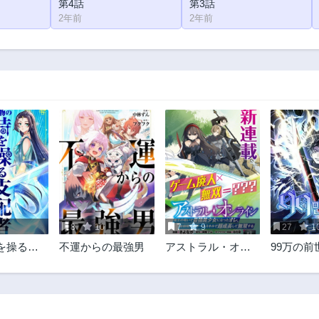
第4話
第3話
2年前
2年前
8
10
7
9
27
1
を操る支
不運からの最強男
アストラル・オン
99万の前
ライン 魔王の呪い
覚醒させ
で最強美少女にな
ったオレ、最弱職
だがチートスキル
で超成長して無双