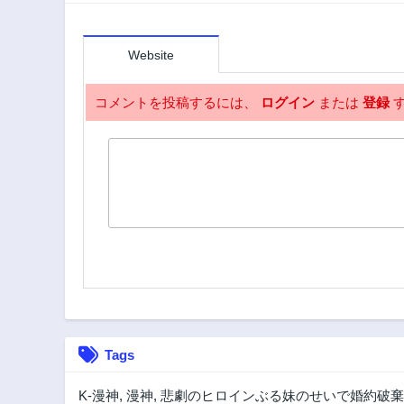
Website
コメントを投稿するには、
ログイン
または
登録
す
Tags
K-漫神
,
漫神
,
悲劇のヒロインぶる妹のせいで婚約破棄