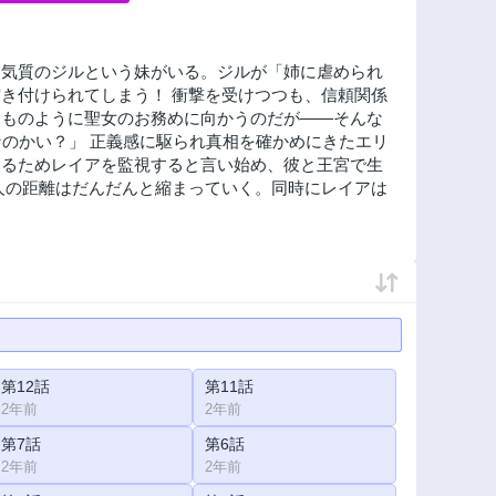
』気質のジルという妹がいる。ジルが「姉に虐められ
き付けられてしまう！ 衝撃を受けつつも、信頼関係
つものように聖女のお務めに向かうのだが――そんな
なのかい？」 正義感に駆られ真相を確かめにきたエリ
めるためレイアを監視すると言い始め、彼と王宮で生
人の距離はだんだんと縮まっていく。同時にレイアは
第12話
第11話
2年前
2年前
第7話
第6話
2年前
2年前