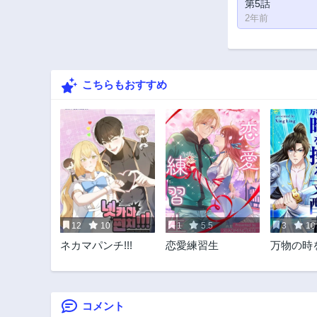
第5話
2年前
こちらもおすすめ
12
10
1
5.5
3
10
ネカマパンチ!!!
恋愛練習生
万物の時
配者
コメント