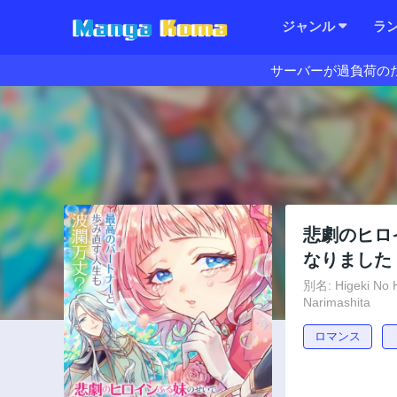
ジャンル
ラ
サーバーが過負荷の
悲劇のヒロ
なりました
別名: Higeki No H
Narimashita
ロマンス