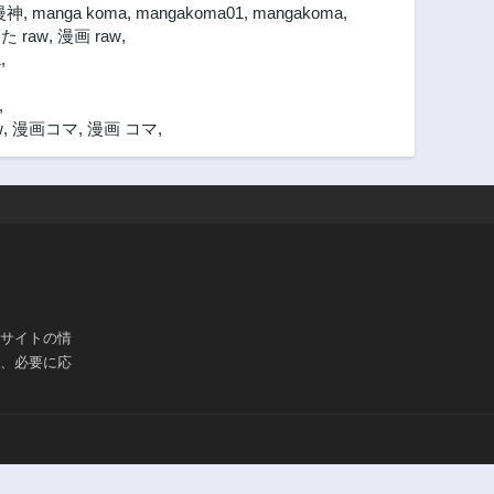
漫神
,
manga koma
,
mangakoma01
,
mangakoma
,
 raw
,
漫画 raw
,
1
,
,
w
,
漫画コマ
,
漫画 コマ
,
ブサイトの情
は、必要に応