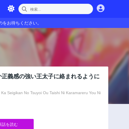
のをお待ちください。
か正義感の強い王太子に絡まれるように
Ka Seigikan No Tsuyoi Ou Taishi Ni Karamareru You Ni
新話を読む