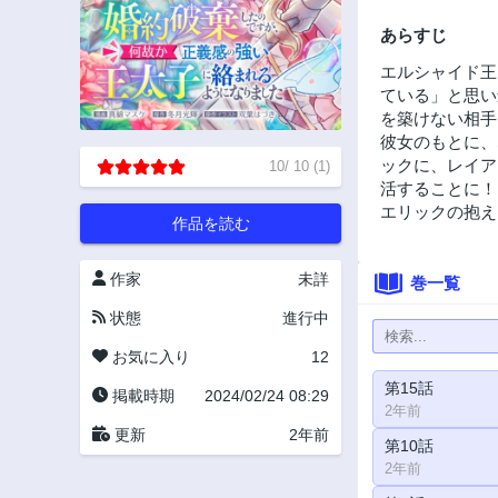
あらすじ
エルシャイド王
ている」と思い
を築けない相手
彼女のもとに、
ックに、レイア
10
/
10
(
1
)
活することに！
エリックの抱え
作品を読む
作家
未詳
巻一覧
状態
進行中
お気に入り
12
第15話
掲載時期
2024/02/24 08:29
2年前
更新
2年前
第10話
2年前