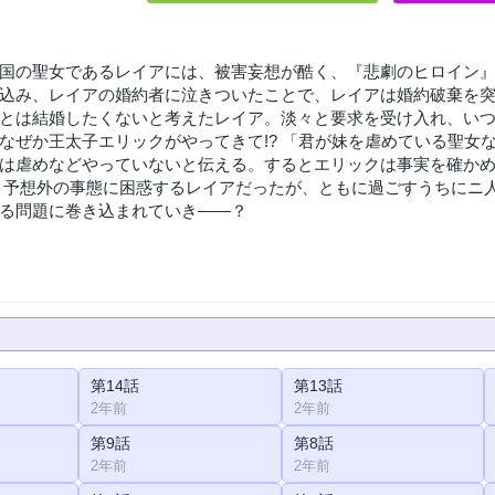
国の聖女であるレイアには、被害妄想が酷く、『悲劇のヒロイン
込み、レイアの婚約者に泣きついたことで、レイアは婚約破棄を突
とは結婚したくないと考えたレイア。淡々と要求を受け入れ、い
なぜか王太子エリックがやってきて!? 「君が妹を虐めている聖女
は虐めなどやっていないと伝える。するとエリックは事実を確か
 予想外の事態に困惑するレイアだったが、ともに過ごすうちにニ
る問題に巻き込まれていき――？
第14話
第13話
2年前
2年前
第9話
第8話
2年前
2年前