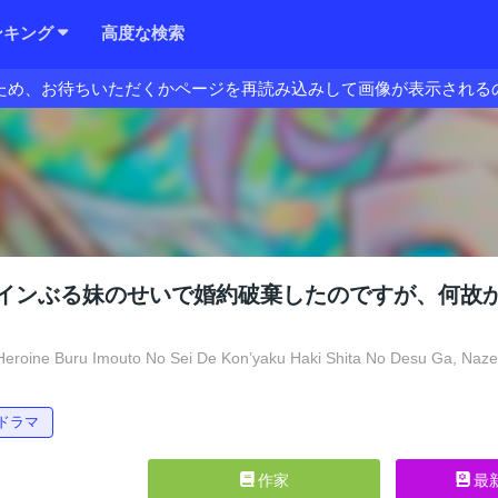
ンキング
高度な検索
ため、お待ちいただくかページを再読み込みして画像が表示される
インぶる妹のせいで婚約破棄したのですが、何故
eroine Buru Imouto No Sei De Kon’yaku Haki Shita No Desu Ga, Naze 
ドラマ
作家
最