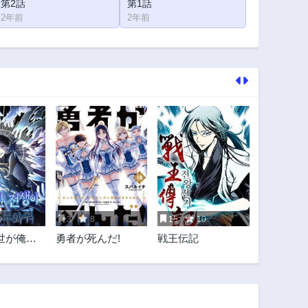
第2話
第1話
2年前
2年前
0
3
8
15
10
世が俺を
勇者が死んだ!
戦王伝記
た