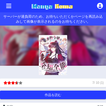
サーバーが過負荷のため、お待ちいただくかページを再読み込
みして画像が表示されるのをお待ちください。
7
/
10
(
1
)
作品を読む