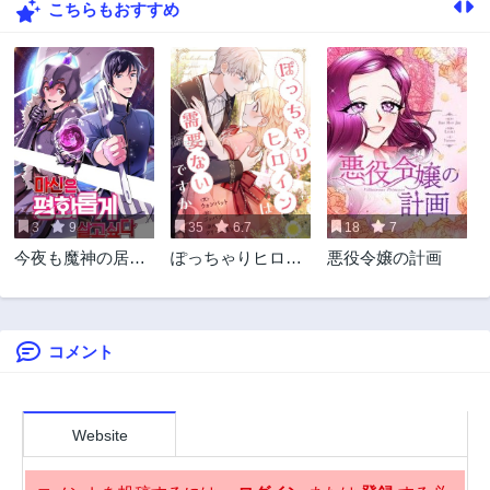
こちらもおすすめ
24話
23話
3年前
3年前
22話
21話
3年前
3年前
20話
19話
3年前
3年前
18話
17話
3年前
3年前
3
9
35
6.7
18
7
16話
15話
今夜も魔神の居酒
ぽっちゃりヒロイ
悪役令嬢の計画
3年前
3年前
屋で
ンは需要ないです
14話
13話
か？
3年前
3年前
コメント
12話
11話
3年前
3年前
10話
9話
3年前
3年前
Website
8話
7話
3年前
3年前