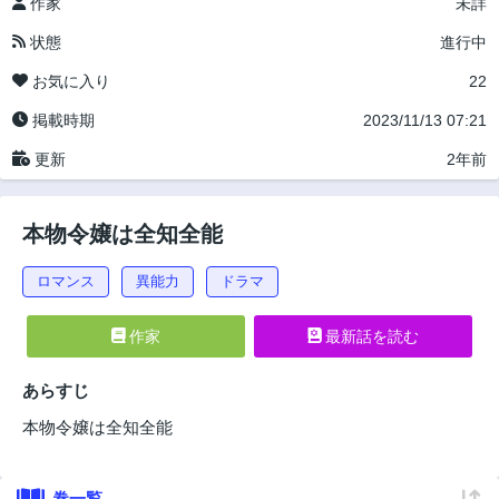
作家
未詳
状態
進行中
お気に入り
22
掲載時期
2023/11/13 07:21
更新
2年前
本物令嬢は全知全能
ロマンス
異能力
ドラマ
作家
最新話を読む
あらすじ
本物令嬢は全知全能
巻一覧