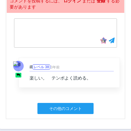
コメントを投稿するには、
ログイン
または
登録
する必
要があります
6話
5話
3年前
3年前
4話
3話
3年前
3年前
2話
1話
3年前
3年前
ill
レベル 38
3年前
楽しい。 テンポよく読める。
その他のコメント