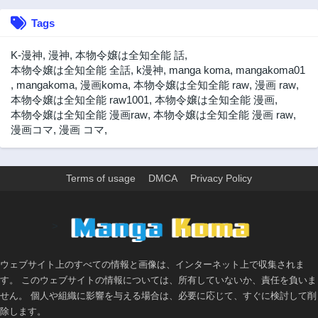
Tags
K-漫神
,
漫神
,
本物令嬢は全知全能 話
,
本物令嬢は全知全能 全話
,
k漫神
,
manga koma
,
mangakoma01
,
mangakoma
,
漫画koma
,
本物令嬢は全知全能 raw
,
漫画 raw
,
本物令嬢は全知全能 raw1001
,
本物令嬢は全知全能 漫画
,
本物令嬢は全知全能 漫画raw
,
本物令嬢は全知全能 漫画 raw
,
漫画コマ
,
漫画 コマ
,
Terms of usage
DMCA
Privacy Policy
>
ウェブサイト上のすべての情報と画像は、インターネット上で収集されま
す。 このウェブサイトの情報については、所有していないか、責任を負いま
せん。 個人や組織に影響を与える場合は、必要に応じて、すぐに検討して削
除します。