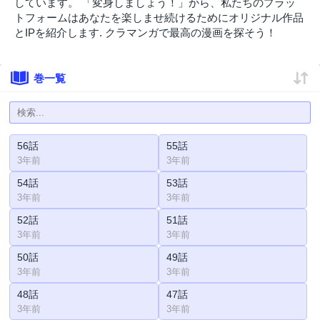
しています。 「変身しましょう！」から、私たちのプラッ
トフォームはあなたを楽しませ続けるためにオリジナル作品
とIPを紹介します. クラマンガで最高の漫画を探そう！
巻一覧
56話
55話
3年前
3年前
54話
53話
3年前
3年前
52話
51話
3年前
3年前
50話
49話
3年前
3年前
48話
47話
3年前
3年前