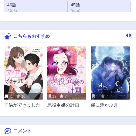
46話
45話
3年前
3年前
44話
43話
3年前
3年前
こちらもおすすめ
42話
41話
3年前
3年前
40話
39話
3年前
3年前
38話
37話
3年前
3年前
36話
35話
3年前
3年前
41
10
18
7
4
7
34話
33話
子供ができました
悪役令嬢の計画
崖に浮かぶ月
3年前
3年前
32話
31話
3年前
3年前
コメント
30話
29話