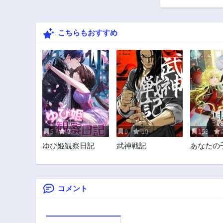
17話
3年前
こちらもおすすめ
12話
3年前
7話
3年前
2話
3年前
5
9
9
10
153
ゆび姫観察日記
武神戦記
あなたの
いの
コメント