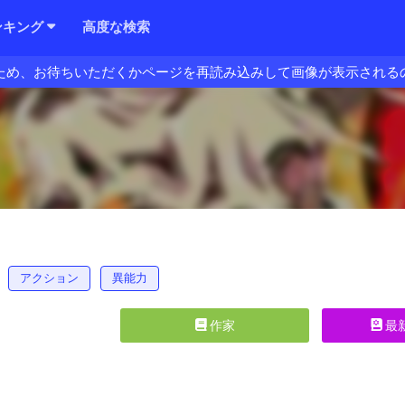
ンキング
高度な検索
ため、お待ちいただくかページを再読み込みして画像が表示される
アクション
異能力
作家
最