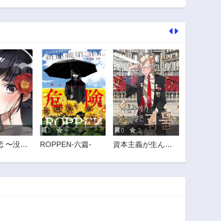
14話
13話
3年前
3年前
9話
8話
3年前
3年前
4話
3話
3年前
3年前
5
9
0
2
恋 〜没落
ROPPEN-六篇-
資本主義が生んだ
嬢は愛を
怪物
死神に嫁