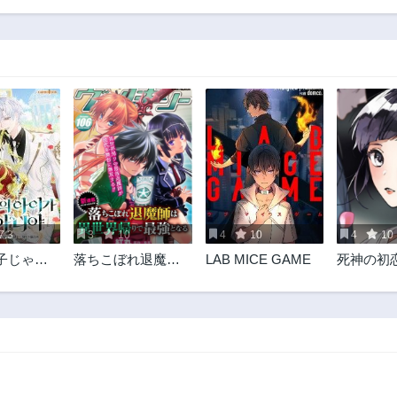
16話
15話
3年前
3年前
11話
10話
3年前
3年前
6話
5話
3年前
3年前
1話
3年前
7.3
3
10
4
10
4
10
子じゃな
落ちこぼれ退魔師
LAB MICE GAME
死神の初
は異世界帰りで最
華族の令
強となる
知らない
ぐ〜