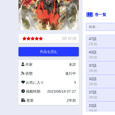
巻一覧
10
/
10
(
3
)
47話
2年前
作品を読む
42話
3年前
作家
未詳
37話
3年前
状態
進行中
32話
お気に入り
3
3年前
掲載時期
2023/08/18 07:27
27話
3年前
更新
2年前
22話
3年前