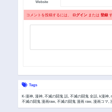
Website
コメントを投稿するには、
ログイン
または
登録
す
Tags
K-漫神
,
漫神
,
不滅の闘鬼 話
,
不滅の闘鬼 全話
,
k漫神
,
不滅の闘鬼 漫画raw
,
不滅の闘鬼 漫画 raw
,
漫画コマ
,