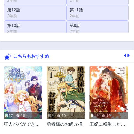
2年前
2年前
第12話
第11話
2年前
2年前
第10話
第9話
2年前
2年前
第8話
第7話
2年前
2年前
こちらもおすすめ
第6話
第5話
2年前
2年前
第4話
第3話
2年前
2年前
第2話
第1話
2年前
2年前
17
10
3
10
18
10
狂人パパができち
勇者様のお師匠様
王妃に転生したら
ゃいました
相手は子持ち親王