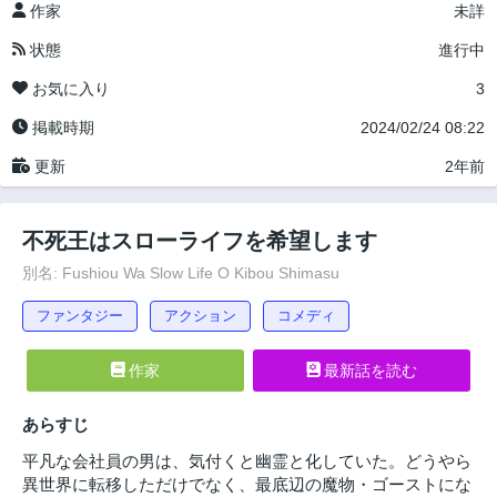
作家
未詳
状態
進行中
お気に入り
3
掲載時期
2024/02/24 08:22
更新
2年前
不死王はスローライフを希望します
別名: Fushiou Wa Slow Life O Kibou Shimasu
ファンタジー
アクション
コメディ
作家
最新話を読む
あらすじ
平凡な会社員の男は、気付くと幽霊と化していた。どうやら
異世界に転移しただけでなく、最底辺の魔物・ゴーストにな