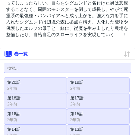
ってしまったらしい。自らをシグムンドと名付けた男は悲観
することなく、周囲のモンスターを倒して成長し、やがて死
霊系の最強種・バンパイアへと成り上がる。強大な力を手に
入れたシグムンドは辺境の森に拠点を構え、人化した魔物や
保護したエルフの母子と一緒に、従魔を生み出したり農場を
整備したり、自給自足のスローライフを実現していく――!
巻一覧
第20話
第19話
2年前
2年前
第18話
第17話
2年前
2年前
第16話
第15話
2年前
2年前
第14話
第13話